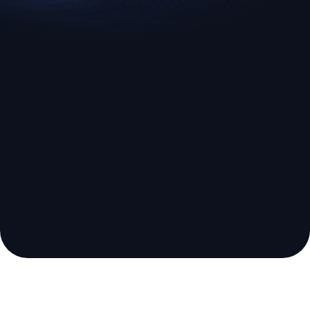
EURUSD
US500
Euro vs U.S. Dollar
S&P 500 (US500)
经纪商