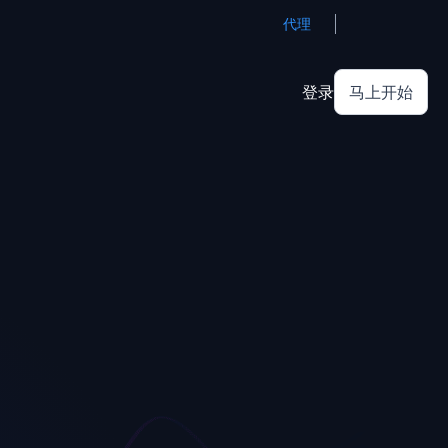
代理
登录
马上开始