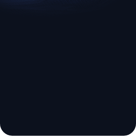
EURUSD
US500
Euro vs U.S. Dollar
S&P 500 (US500)
Broker