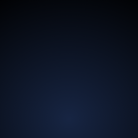
13,5
M