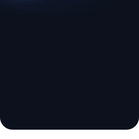
EURUSD
US500
Euro vs U.S. Dollar
S&P 500 (US500)
miglior
broker