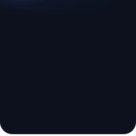
EURUSD
US500
Euro vs U.S. Dollar
S&P 500 (US500)
corretora