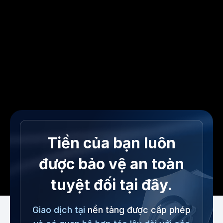
Tiền của bạn luôn
được bảo vệ an toàn
tuyệt đối tại đây.
Giao dịch tại
nền tảng được cấp phép