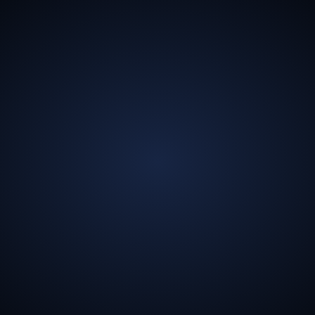
13.5
अरब