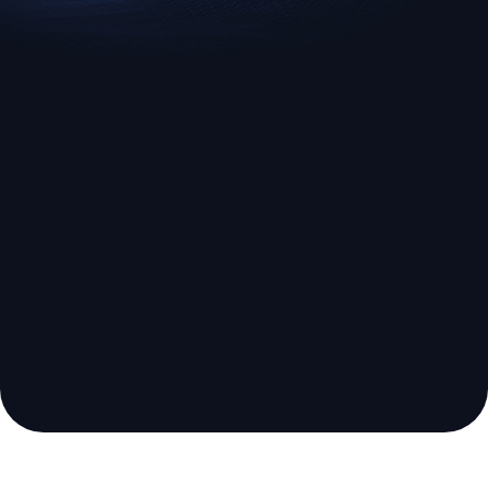
EURUSD
US500
Euro vs U.S. Dollar
S&P 500 (US500)
ब्रोकर