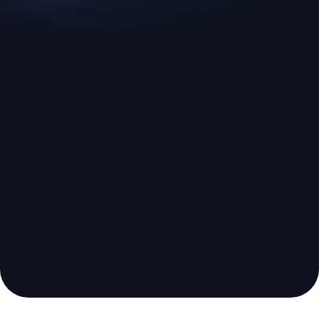
EURUSD
US500
Euro vs U.S. Dollar
S&P 500 (US500)
broker