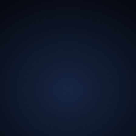
13,5
B