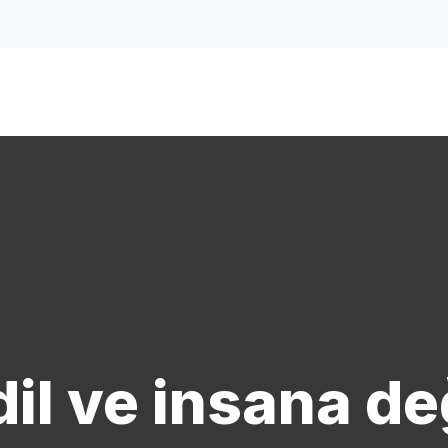
ında
il ve insana d