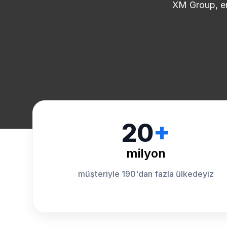
XM Group, en 
20
+
milyon
müşteriyle 190'dan fazla ülkedeyiz