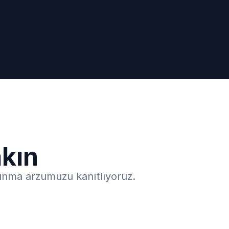
akın
 sunma arzumuzu kanıtlıyoruz.