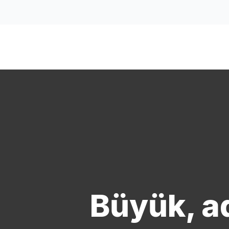
Yatırım
Keşfedin
Şirket hakk
Büyük, ad