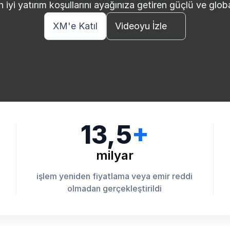
iyi yatırım koşullarını ayağınıza getiren güçlü ve global 
XM'e Katıl
Videoyu İzle
13,5
+
milyar
işlem yeniden fiyatlama veya emir reddi
olmadan gerçekleştirildi