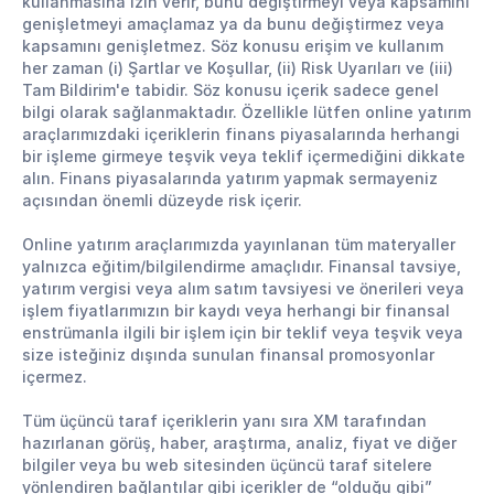
kullanmasına izin verir, bunu değiştirmeyi veya kapsamını
genişletmeyi amaçlamaz ya da bunu değiştirmez veya
kapsamını genişletmez. Söz konusu erişim ve kullanım
her zaman (i) Şartlar ve Koşullar, (ii) Risk Uyarıları ve (iii)
Tam Bildirim'e tabidir. Söz konusu içerik sadece genel
bilgi olarak sağlanmaktadır. Özellikle lütfen online yatırım
araçlarımızdaki içeriklerin finans piyasalarında herhangi
bir işleme girmeye teşvik veya teklif içermediğini dikkate
alın. Finans piyasalarında yatırım yapmak sermayeniz
açısından önemli düzeyde risk içerir.
Online yatırım araçlarımızda yayınlanan tüm materyaller
yalnızca eğitim/bilgilendirme amaçlıdır. Finansal tavsiye,
yatırım vergisi veya alım satım tavsiyesi ve önerileri veya
işlem fiyatlarımızın bir kaydı veya herhangi bir finansal
enstrümanla ilgili bir işlem için bir teklif veya teşvik veya
size isteğiniz dışında sunulan finansal promosyonlar
içermez.
Tüm üçüncü taraf içeriklerin yanı sıra XM tarafından
hazırlanan görüş, haber, araştırma, analiz, fiyat ve diğer
bilgiler veya bu web sitesinden üçüncü taraf sitelere
yönlendiren bağlantılar gibi içerikler de “olduğu gibi”