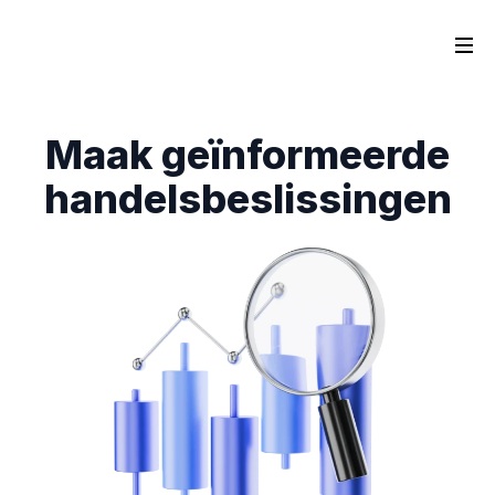
Maak geïnformeerde
handelsbeslissingen