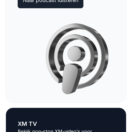
Naar podcast luisteren
XM TV
Bekijk non-stop XM-video's voor