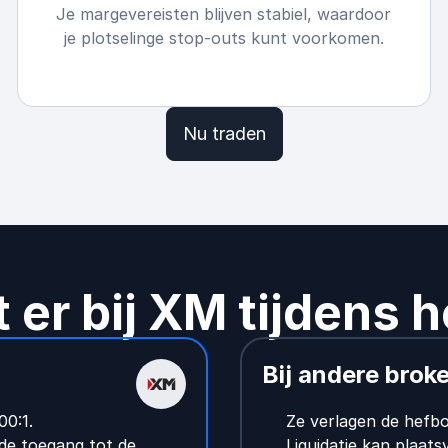
Je margevereisten blijven stabiel, waardoor
je plotselinge stop-outs kunt voorkomen.
Nu traden
 er bij XM tijdens 
Bij andere brok
00:1.
Ze verlagen de hefbo
fde toegang tot de
Liquidatie kan plaats