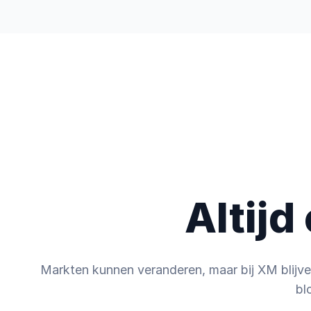
Handelen
Ontdekken
Over het b
Altijd
Markten kunnen veranderen, maar bij XM blijve
bl