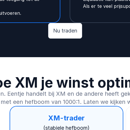
Als er te veel prijsu
uitvoeren.
Nu traden
oe XM je winst opti
en. Eentje handelt bij XM en de andere heeft 
 met een hefboom van 1000:1. Laten we kijken wa
XM-trader
(stabiele hefboom)