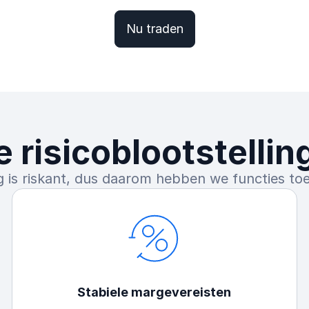
Nu traden
e risicoblootstellin
s riskant, dus daarom hebben we functies toeg
Stabiele margevereisten