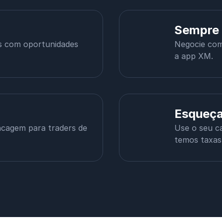
Sempre 
s com oportunidades
Negocie com 
a app XM.
Esqueça
ncagem para traders de
Use o seu ca
temos taxas