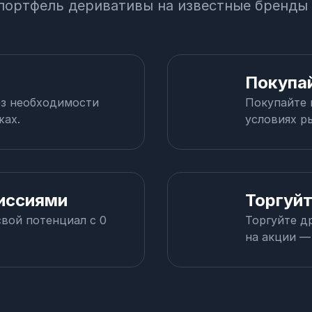
портфель деривативы на известные бренды
Покупай
ез необходимости
Покупайте 
жах.
условиях р
миссиями
Торгуйт
вой потенциал с 0
Торгуйте д
на акции —