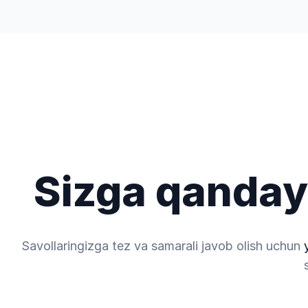
Savdo
Kashf eting
Kompaniy
Sizga qanday
Savollaringizga tez va samarali javob olish uchun