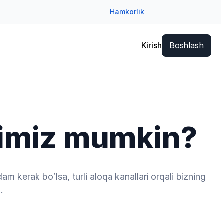
Hamkorlik
Kirish
Boshlash
himiz mumkin?
 kerak boʻlsa, turli aloqa kanallari orqali bizning
.