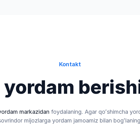
a
Kontakt
 yordam beris
yordam markazidan
foydalaning. Agar qoʻshimcha yordam
sovrindor mijozlarga yordam jamoamiz bilan bogʻlaning