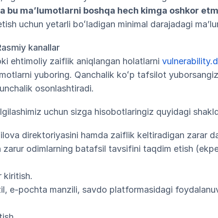
 va bu maʼlumotlarni boshqa hech kimga oshkor etm
tish uchun yetarli boʻladigan minimal darajadagi maʼl
 Rasmiy kanallar
i ehtimoliy zaiflik aniqlangan holatlarni
vulnerability
motlarni yuboring. Qanchalik koʻp tafsilot yuborsangiz,
unchalik osonlashtiradi.
lgilashimiz uchun sizga hisobotlaringiz quyidagi shakld
ilova direktoriyasini hamda zaiflik keltiradigan zarar da
 zarur odimlarning batafsil tavsifini taqdim etish (ekpe
kiritish.
il, e-pochta manzili, savdo platformasidagi foydalan
tish.