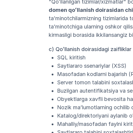
"Qoʻllanilgan tizimlar/xizmatlar" 
domen qoʻllanish doirasidan chi
taʼminotchilarmizning tizimlarida t
taʼminotchiga ularning oshkor qilish
kirmasligi borasida ikkilansangiz b
c) Qoʻllanish doirasidagi zaifliklar
SQL kiritish
Saytlararo ssenariylar (XSS)
Masofadan kodlarni bajarish (
Server tomon talabini soxtalas
Buzilgan autentifikatsiya va s
Obyektlarga xavfli bevosita ha
Nozik maʼlumotlarning ochilib q
Katalog/direktoriyani aylanib o
Mahalliy/masofadan faylni kirit
Saytlararo talabini soxtalashtir