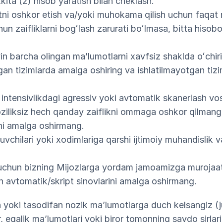
ita (2) hisob yaratish bilan cheklash.
tni oshkor etish va/yoki muhokama qilish uchun faqat 
hun zaifliklarni bogʻlash zarurati boʻlmasa, bitta hisob
n barcha olingan maʼlumotlarni xavfsiz shaklda oʻchir
tgan tizimlarda amalga oshiring va ishlatilmayotgan tizi
i intensivlikdagi agressiv yoki avtomatik skanerlash v
ziliksiz hech qanday zaiflikni ommaga oshkor qilmang
i amalga oshirmang.
uvchilari yoki xodimlariga qarshi ijtimoiy muhandislik v
 uchun bizning Mijozlarga yordam jamoamizga murojaat 
an avtomatik/skript sinovlarini amalga oshirmang.
in yoki tasodifan nozik maʼlumotlarga duch kelsangiz (
, egalik maʼlumotlari yoki biror tomonning savdo sirlari