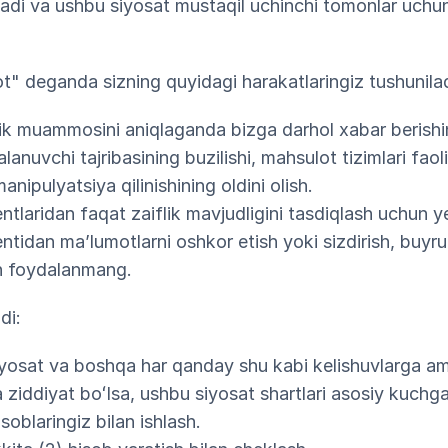
anadi va ushbu siyosat mustaqil uchinchi tomonlar uchu
" deganda sizning quyidagi harakatlaringiz tushunilad
lik muammosini aniqlaganda bizga darhol xabar berishi
anuvchi tajribasining buzilishi, mahsulot tizimlari faol
anipulyatsiya qilinishining oldini olish.
ntlaridan faqat zaiflik mavjudligini tasdiqlash uchun y
ntidan maʼlumotlarni oshkor etish yoki sizdirish, buyru
un foydalanmang.
di:
yosat va boshqa har qanday shu kabi kelishuvlarga ama
a ziddiyat boʻlsa, ushbu siyosat shartlari asosiy kuchga
soblaringiz bilan ishlash.