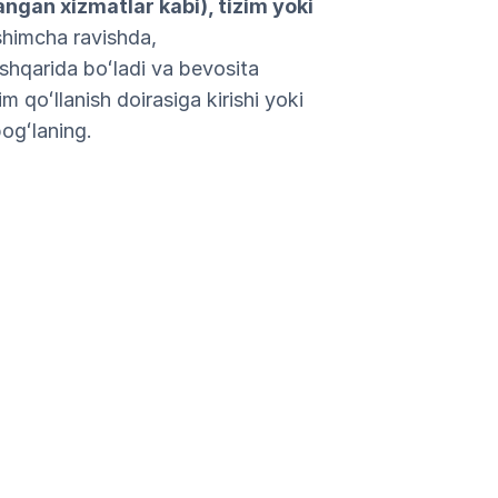
ngan xizmatlar kabi), tizim yoki
shimcha ravishda,
ashqarida boʻladi va bevosita
m qoʻllanish doirasiga kirishi yoki
bogʻlaning.