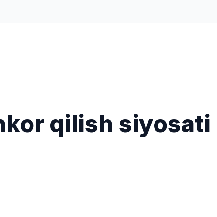
a
hkor qilish siyosati