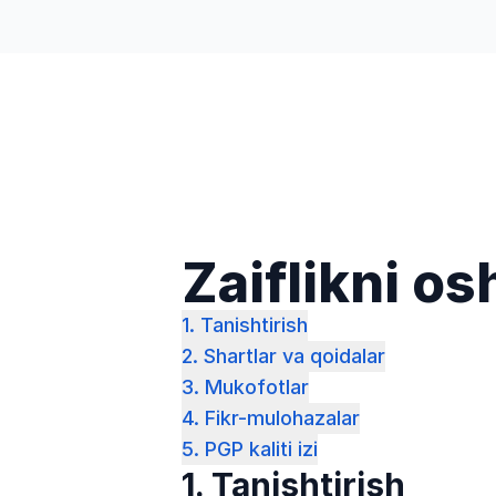
Savdo
Kashf eting
Kompaniy
Zaiflikni os
1. Tanishtirish
2. Shartlar va qoidalar
3. Mukofotlar
4. Fikr-mulohazalar
5. PGP kaliti izi
1. Tanishtirish