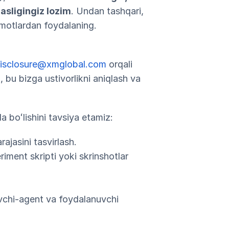
asligingiz lozim
. Undan tashqari,
umotlardan foydalaning.
.disclosure@xmglobal.com
orqali
 bu bizga ustivorlikni aniqlash va
a boʻlishini tavsiya etamiz:
rajasini tasvirlash.
riment skripti yoki skrinshotlar
uvchi-agent va foydalanuvchi