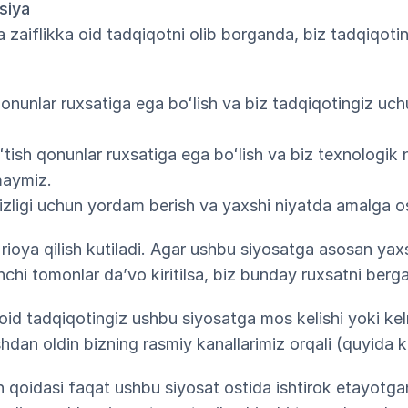
siya
zaiflikka oid tadqiqotni olib borganda, biz tadqiqotin
onunlar ruxsatiga ega boʻlish va biz tadqiqotingiz uc
tish qonunlar ruxsatiga ega boʻlish va biz texnologik 
maymiz.
izligi uchun yordam berish va yaxshi niyatda amalga os
rioya qilish kutiladi. Agar ushbu siyosatga asosan ya
nchi tomonlar daʼvo kiritilsa, biz bunday ruxsatni berga
oid tadqiqotingiz ushbu siyosatga mos kelishi yoki kel
shdan oldin bizning rasmiy kanallarimiz orqali (quyida k
 qoidasi faqat ushbu siyosat ostida ishtirok etayotgan