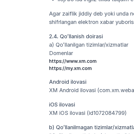
Agar zaiflik jiddiy deb yoki unda
shifrlangan elektron xabar yubori
2.4. Qoʻllanish doirasi
a) Qoʻllanilgan tizimlar/xizmatlar
Domenlar
https://www.xm.com
https://my.xm.com
Android ilovasi
XM Android ilovasi (com.xm.web
iOS ilovasi
XM iOS ilovasi (id1072084799)
b) Qoʻllanilmagan tizimlar/xizmatl