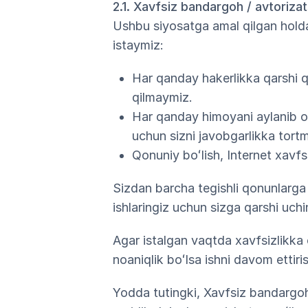
2.1. Xavfsiz bandargoh / avtorizat
Ushbu siyosatga amal qilgan holda 
istaymiz:
Har qanday hakerlikka qarshi q
qilmaymiz.
Har qanday himoyani aylanib oʻ
uchun sizni javobgarlikka tort
Qonuniy boʻlish, Internet xavfs
Sizdan barcha tegishli qonunlarga 
ishlaringiz uchun sizga qarshi uchi
Agar istalgan vaqtda xavfsizlikka 
noaniqlik boʻlsa ishni davom ettiri
Yodda tutingki, Xavfsiz bandargoh