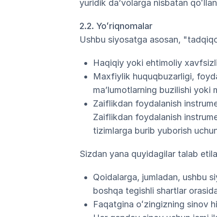
yuridik daʼvolarga nisbatan qoʻll
2.2. Yoʻriqnomalar
Ushbu siyosatga asosan, "tadqiqot
Haqiqiy yoki ehtimoliy xavfsiz
Maxfiylik huquqbuzarligi, foydal
maʼlumotlarning buzilishi yoki m
Zaiflikdan foydalanish instrume
Zaiflikdan foydalanish instrume
tizimlarga burib yuborish uch
Sizdan yana quyidagilar talab etila
Qoidalarga, jumladan, ushbu si
boshqa tegishli shartlar orasid
Faqatgina oʻzingizning sinov hi