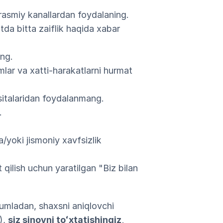
rasmiy kanallardan foydalaning.
otda bitta zaiflik haqida xabar
ing.
mlar va xatti-harakatlarni hurmat
ositalaridan foydalanmang.
.
a/yoki jismoniy xavfsizlik
qilish uchun yaratilgan "Biz bilan
jumladan, shaxsni aniqlovchi
),
siz sinovni toʻxtatishingiz,