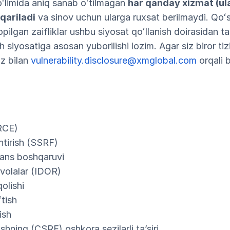
boʻlimida aniq sanab oʻtilmagan
har qanday xizmat (ula
qariladi
va sinov uchun ularga ruxsat berilmaydi. Qoʻ
opilgan zaifliklar ushbu siyosat qoʻllanish doirasidan t
 siyosatiga asosan yuborilishi lozim. Agar siz biror tizi
iz bilan
vulnerability.disclosure@xmglobal.com
orqali 
RCE)
htirish (SSRF)
eans boshqaruvi
volalar (IDOR)
olishi
ʻtish
ish
ishning (CSRF) oshkora sezilarli taʼsiri