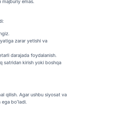
n majburiy emas.
i:
ngiz.
iyatiga zarar yetishi va
etarli darajada foydalanish.
q satridan kirish yoki boshqa
l qilish. Agar ushbu siyosat va
 ega boʻladi.