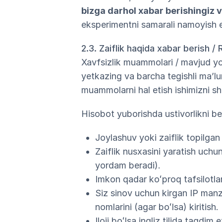
bizga darhol xabar berishingiz
eksperimentni samarali namoyish e
2.3. Zaiflik haqida xabar berish /
Xavfsizlik muammolari / mavjud yok
yetkazing va barcha tegishli maʼlu
muammolarni hal etish ishimizni sh
Hisobot yuborishda ustivorlikni be
Joylashuv yoki zaiflik topilgan 
Zaiflik nusxasini yaratish uchun
yordam beradi).
Imkon qadar koʻproq tafsilotlar 
Siz sinov uchun kirgan IP manz
nomlarini (agar boʻlsa) kiritish.
Iloji boʻlsa ingliz tilida taqdim e