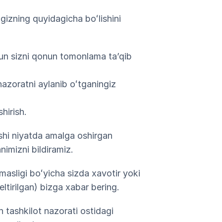
gizning quyidagicha boʻlishini
hun sizni qonun tomonlama taʼqib
nazoratni aylanib oʻtganingiz
hirish.
xshi niyatda amalga oshirgan
nimizni bildiramiz.
masligi boʻyicha sizda xavotir yoki
eltirilgan) bizga xabar bering.
 tashkilot nazorati ostidagi