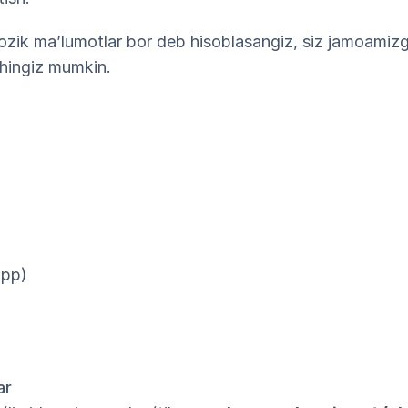
 nozik maʼlumotlar bor deb hisoblasangiz, siz jamoami
shingiz mumkin.
app)
ar