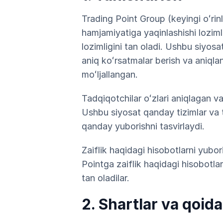
Trading Point Group (keyingi oʻrin
hamjamiyatiga yaqinlashishi loziml
lozimligini tan oladi. Ushbu siyosat
aniq koʻrsatmalar berish va aniqla
moʻljallangan.
Tadqiqotchilar oʻzlari aniqlagan va 
Ushbu siyosat qanday tizimlar va t
qanday yuborishni tasvirlaydi.
Zaiflik haqidagi hisobotlarni yubor
Pointga zaiflik haqidagi hisobotlarn
tan oladilar.
2. Shartlar va qoida