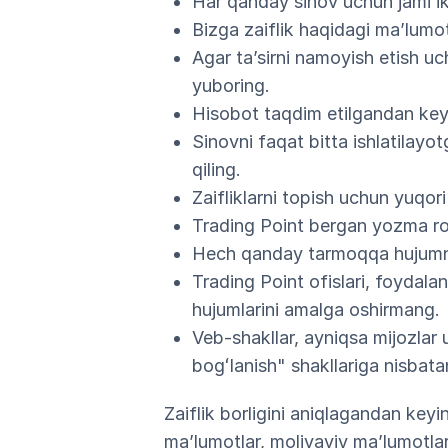
Har qanday sinov uchun jami ikk
Bizga zaiflik haqidagi maʼlumo
Agar taʼsirni namoyish etish uc
yuboring.
Hisobot taqdim etilgandan keyi
Sinovni faqat bitta ishlatilayo
qiling.
Zaifliklarni topish uchun yuqor
Trading Point bergan yozma ro
Hech qanday tarmoqqa hujumn
Trading Point ofislari, foydalan
hujumlarini amalga oshirmang.
Veb-shakllar, ayniqsa mijozlar
bogʻlanish" shakllariga nisbat
Zaiflik borligini aniqlagandan key
maʼlumotlar, moliyaviy maʼlumotlar