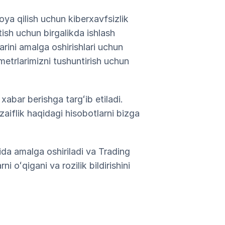
oya qilish uchun kiberxavfsizlik
tish uchun birgalikda ishlash
larini amalga oshirishlari uchun
metrlarimizni tushuntirish uchun
 xabar berishga targʻib etiladi.
zaiflik haqidagi hisobotlarni bizga
sida amalga oshiriladi va Trading
i oʻqigani va rozilik bildirishini