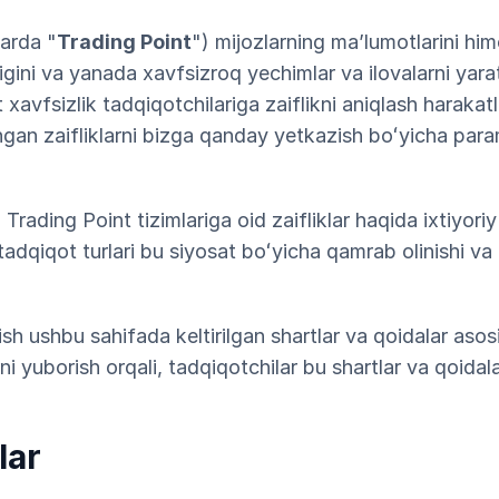
larda "
Trading Point
") mijozlarning maʼlumotlarini him
igini va yanada xavfsizroq yechimlar va ilovalarni yara
 xavfsizlik tadqiqotchilariga zaiflikni aniqlash harakat
ngan zaifliklarni bizga qanday yetkazish boʻyicha para
Trading Point tizimlariga oid zaifliklar haqida ixtiyoriy
adqiqot turlari bu siyosat boʻyicha qamrab olinishi va 
ish ushbu sahifada keltirilgan shartlar va qoidalar aso
i yuborish orqali, tadqiqotchilar bu shartlar va qoidalarn
lar