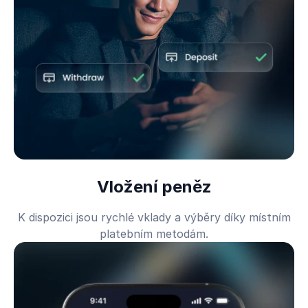
Vložení peněz
K dispozici jsou rychlé vklady a výběry díky místním
platebním metodám.