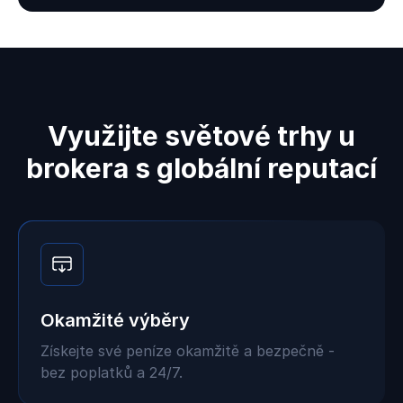
Využijte světové trhy u
brokera s globální reputací
Okamžité výběry
Získejte své peníze okamžitě a bezpečně -
bez poplatků a 24/7.