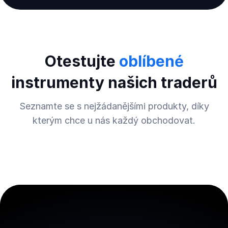
Otestujte
oblíbené
instrumenty našich traderů
Seznamte se s nejžádanějšími produkty, díky
kterým chce u nás každý obchodovat.