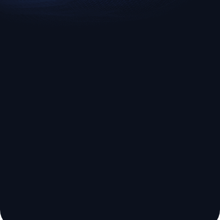
US500
GOLD
S&P 500 (US500)
Gold
broker