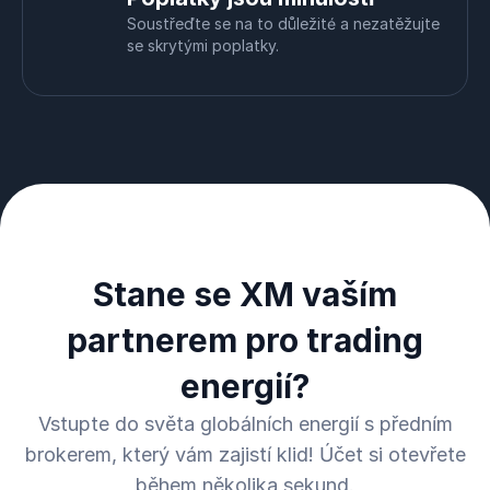
Soustřeďte se na to důležité a nezatěžujte
se skrytými poplatky.
Stane se XM vaším
partnerem pro trading
energií?
Vstupte do světa globálních energií s předním
brokerem, který vám zajistí klid! Účet si otevřete
během několika sekund.