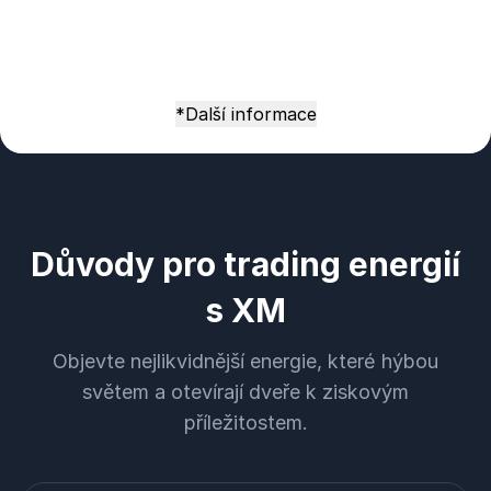
*Další informace
Důvody pro trading energií
s XM
Objevte nejlikvidnější energie, které hýbou
světem a otevírají dveře k ziskovým
příležitostem.