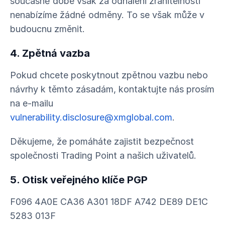
současné době však za odhalení zranitelností
nenabízíme žádné odměny. To se však může v
budoucnu změnit.
4. Zpětná vazba
Pokud chcete poskytnout zpětnou vazbu nebo
návrhy k těmto zásadám, kontaktujte nás prosím
na e-mailu
vulnerability.disclosure@xmglobal.com
.
Děkujeme, že pomáháte zajistit bezpečnost
společnosti Trading Point a našich uživatelů.
5. Otisk veřejného klíče PGP
F096 4A0E CA36 A301 18DF A742 DE89 DE1C
5283 013F