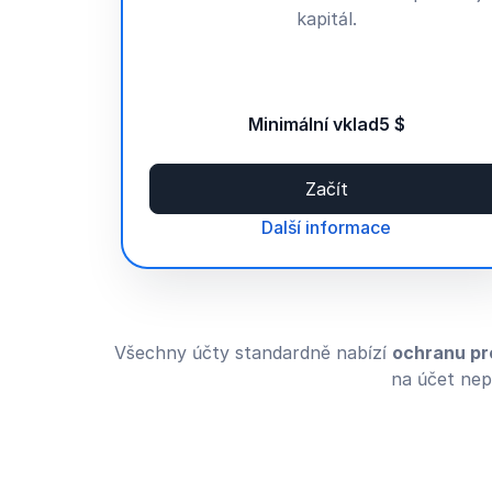
kapitál.
Minimální vklad
5 $
Začít
Další informace
Všechny účty standardně nabízí
ochranu pr
na účet nep