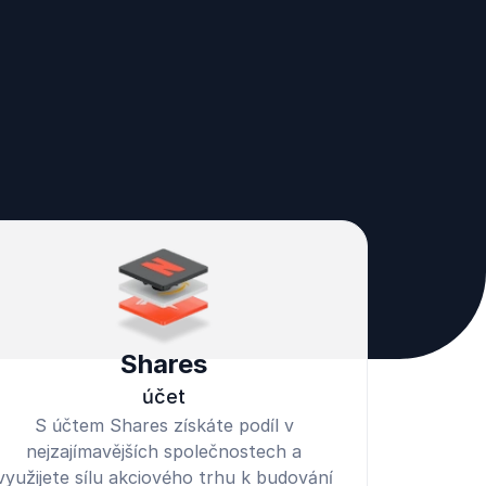
Shares
účet
S účtem Shares získáte podíl v
nejzajímavějších společnostech a
využijete sílu akciového trhu k budování