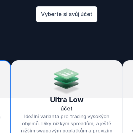
Vyberte si svůj účet
Ultra Low
účet
Ideální varianta pro trading vysokých
m
objemů. Díky nízkým spreadům, a ještě
nižším swapovým poplatkům a provizím