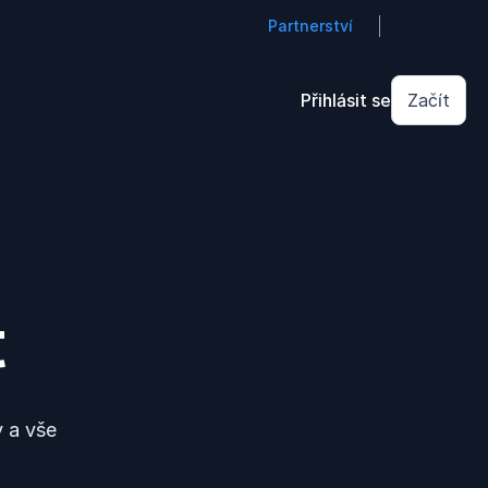
Partnerství
Přihlásit se
Začít
t
y a vše