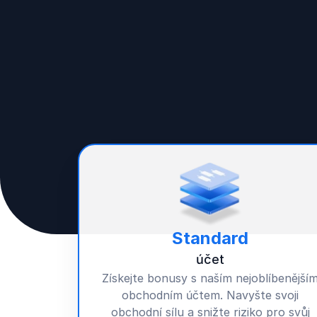
Standard
účet
Získejte
bonusy
s naším nejoblíbenější
obchodním účtem. Navyšte svoji
obchodní sílu a snižte riziko pro svůj