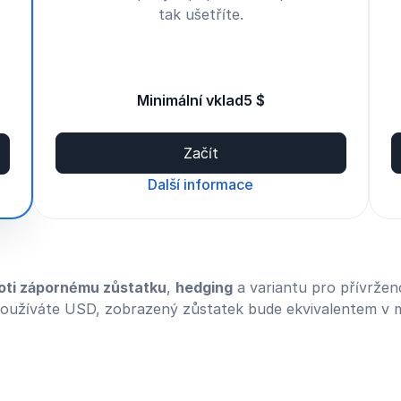
tak ušetříte.
Minimální vklad
5 $
Začít
Další informace
oti zápornému zůstatku
,
hedging
a variantu pro přívrže
oužíváte USD, zobrazený zůstatek bude ekvivalentem v 