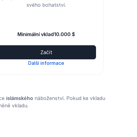
svého bohatství.
Minimální vklad
10.000 $
Začít
Další informace
nce
islámského
náboženství. Pokud ke vkladu
měně vkladu.