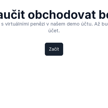
aučit obchodovat b
ie s virtuálními penězi v našem demo účtu. Až bu
účet.
Začít