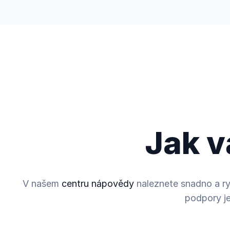
Trading
Postřehy
Společnost
Jak 
V našem
centru nápovědy
naleznete snadno a ry
podpory je