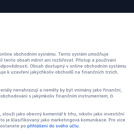
 online obchodním systému. Tento systém umožňuje
 tento obsah měnit ani rozšiřovat. Přístup a používání
ení odpovědnosti. Obsah dostupný v online obchodním systému
e k uzavření jakýchkoliv obchodů na finančních trzích.
riály nenahrazují a neměly by být vnímány jako finanční,
 obchodování s jakýmkoliv finančním instrumentem; či
slouží jako obecný komentář k trhu, nikoliv jako investiční
oto je klasifikovaný jako marketingová komunikace. Pro více
 dostanete po
přihlášení do svého účtu
.