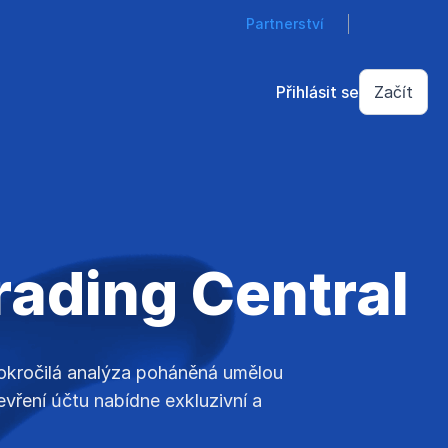
Partnerství
Přihlásit se
Začít
rading Central
pokročilá analýza poháněná umělou
vření účtu nabídne exkluzivní a