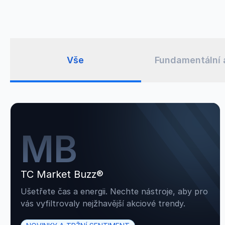
Vše
Fundamentální 
MB
TC Market Buzz®
Ušetřete čas a energii. Nechte nástroje, aby pro
vás vyfiltrovaly nejžhavější akciové trendy.