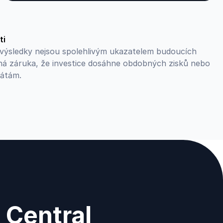
ti
lé výsledky nejsou spolehlivým ukazatelem budoucích
ná záruka, že investice dosáhne obdobných zisků nebo
rátám.
 Central