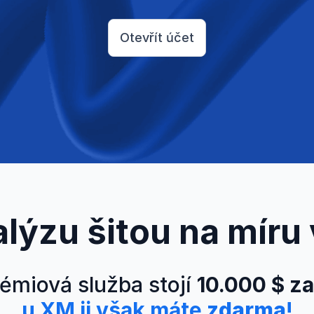
Otevřít účet
alýzu šitou na míru
rémiová služba stojí
10.000 $ z
u XM ji však máte
zdarma
!