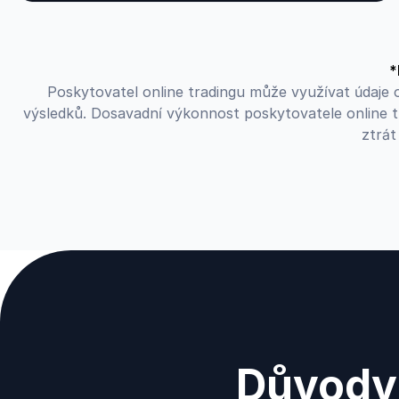
*
Poskytovatel online tradingu může využívat údaje o
výsledků. Dosavadní výkonnost poskytovatele online 
ztrát
Důvody 