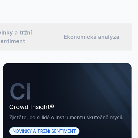
inky a tržní
Ekonomická analýza
sentiment
CI
Crowd Insight®
Zjistěte, co si lidé o instrumentu skutečně myslí.
NOVINKY A TRŽNÍ SENTIMENT