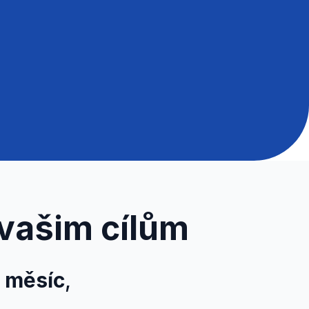
 vašim cílům
a měsíc
,