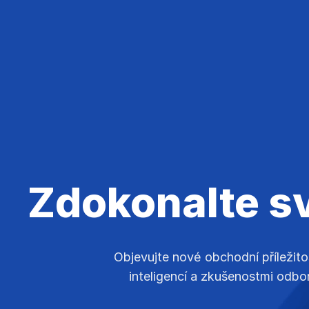
Trading
Postřehy
Společnost
Zdokonalte sv
Objevujte nové obchodní příležit
inteligencí a zkušenostmi odbo