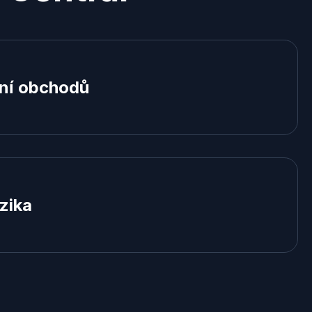
ní obchodů
izika