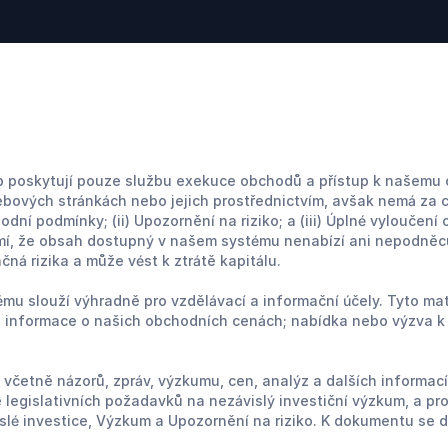
 poskytují pouze službu exekuce obchodů a přístup k našemu
ových stránkách nebo jejich prostřednictvím, avšak nemá za cíl
odní podmínky; (ii) Upozornění na riziko; a (iii) Úplné vylouč
mí, že obsah dostupný v našem systému nenabízí ani nepodněcuj
á rizika a může vést k ztrátě kapitálu.
u slouží výhradně pro vzdělávací a informační účely. Tyto mate
; informace o našich obchodních cenách; nabídka nebo výzva k
četně názorů, zpráv, výzkumu, cen, analýz a dalších informací, 
 legislativních požadavků na nezávislý investiční výzkum, a pr
slé investice, Výzkum a Upozornění na riziko. K dokumentu se