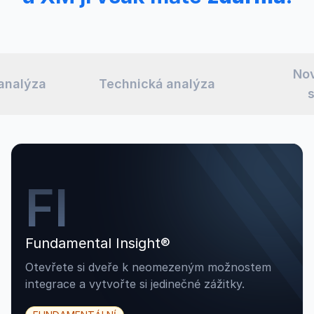
Nov
analýza
Technická analýza
FI
Fundamental Insight®
Otevřete si dveře k neomezeným možnostem
integrace a vytvořte si jedinečné zážitky.