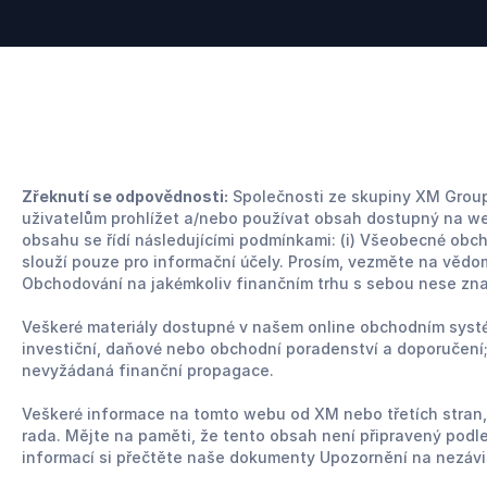
Zřeknutí se odpovědnosti:
Společnosti ze skupiny XM Group
uživatelům prohlížet a/nebo používat obsah dostupný na web
obsahu se řídí následujícími podmínkami: (i) Všeobecné obch
slouží pouze pro informační účely. Prosím, vezměte na vědo
Obchodování na jakémkoliv finančním trhu s sebou nese značn
Veškeré materiály dostupné v našem online obchodním systém
investiční, daňové nebo obchodní poradenství a doporučení
nevyžádaná finanční propagace.
Veškeré informace na tomto webu od XM nebo třetích stran, v
rada. Mějte na paměti, že tento obsah není připravený podle
informací si přečtěte naše dokumenty Upozornění na nezávi