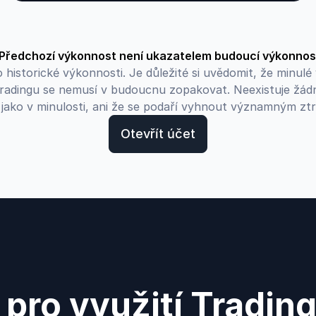
Předchozí výkonnost není ukazatelem budoucí výkonnos
 historické výkonnosti. Je důležité si uvědomit, že minu
tradingu se nemusí v budoucnu zopakovat. Neexistuje žád
 jako v minulosti, ani že se podaří vyhnout významným zt
Otevřít účet
pro využití Trading