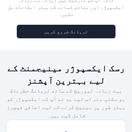
تاکہ آپ کو مارکیٹ میں زیادہ سے زیادہ
ایکسپوژر اور منافع کمانے کے بہتر امکانات مل
سکیں۔
ٹریڈنگ شروع کریں
رسک ایکسپوژر مینیجمنٹ کے
لیے بہترین آپشنز
بہت زیادہ لیوریج کے ساتھ ٹریڈنگ خطرناک
ہو سکتی ہے، اس لیے ہم نے آپ کے ایکسپوژر کو
بہتر طور پر مینیج کرنے کے لیے اضافی فیچرز
شامل کیے ہیں۔