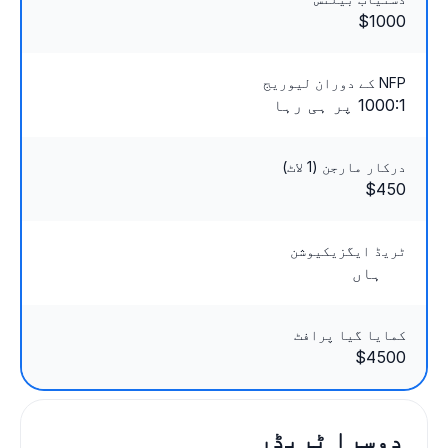
$1000
NFP کے دوران لیوریج
1000:1 پر ہی رہا
درکار مارجن (1 لاٹ)
$450
ٹریڈ ایگزیکیوشن
ہاں
کمایا گیا پرافٹ
$4500
دوسرا ٹریڈر