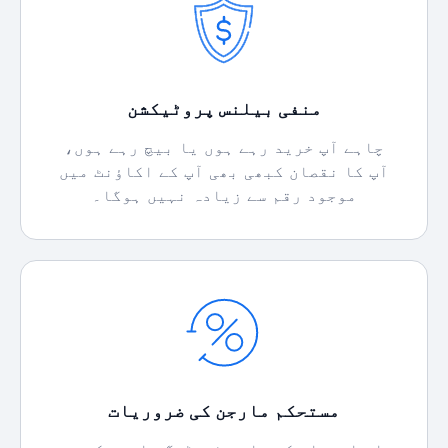
منفی بیلنس پروٹیکشن
چاہے آپ خرید رہے ہوں یا بیچ رہے ہوں،
آپ کا نقصان کبھی بھی آپ کے اکاؤنٹ میں
موجود رقم سے زیادہ نہیں ہوگا۔
مستحکم مارجن کی ضروریات