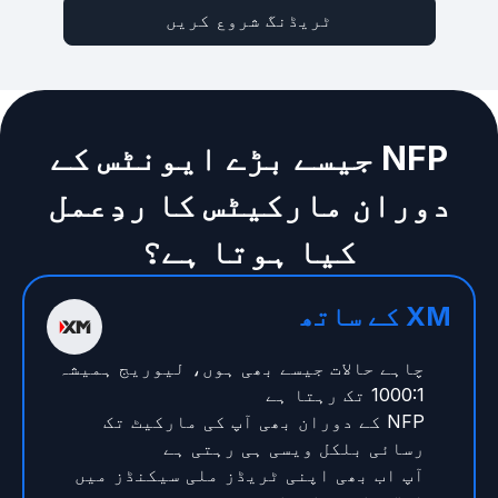
ٹریڈنگ شروع کریں
NFP جیسے بڑے ایونٹس کے
دوران مارکیٹس کا ردِعمل
کیا ہوتا ہے؟
XM کے ساتھ
چاہے حالات جیسے بھی ہوں، لیوریج ہمیشہ
1000:1 تک رہتا ہے
NFP کے دوران بھی آپ کی مارکیٹ تک
رسائی بلکل ویسی ہی رہتی ہے
آپ اب بھی اپنی ٹریڈز ملی سیکنڈز میں