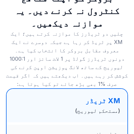
کنٹرول نہ کرنے دیں۔ یہ
موازنہ دیکھیں۔
چلیں دو ٹریڈرز کا موازنہ کرتے ہیں؛ ایک
XM پر ٹریڈ کر رہا ہے جبکہ دوسرے نے ایک
معروف مقابل بروکر کا انتخاب کیا ہے۔
دونوں ٹریڈرز گولڈ پر 1 لاٹ سائز اور 1000:1
لیوریج کے ساتھ لانگ پوزیشن اوپن کرنے کی
کوشش کر رہے ہیں۔ اب دیکھتے ہیں کہ اگر قیمت
صرف %1 بھی بڑھ جائے تو کیا ہوتا ہے:
XM ٹریڈر
(مستحکم لیوریج)
دستیاب بیلنس