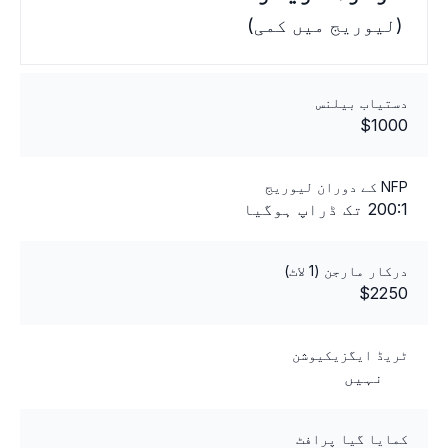
(لیوریج میں کمی)
دستیاب بیلنس
$1000
NFP کے دوران لیوریج
200:1 تک ڈراپ ہوگیا
درکار مارجن (1 لاٹ)
$2250
ٹریڈ ایگزیکیوشن
نہیں
کمایا گیا پرافٹ