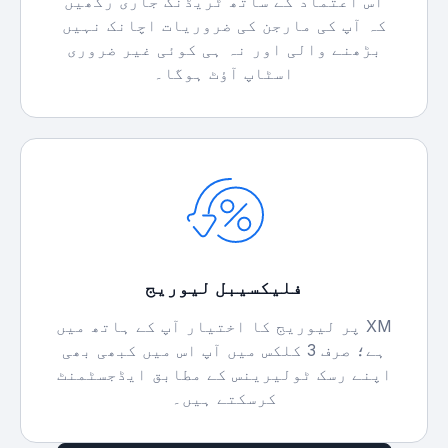
اس اعتماد کے ساتھ ٹریڈنگ جاری رکھیں
کہ آپ کی مارجن کی ضروریات اچانک نہیں
بڑھنے والی اور نہ ہی کوئی غیر ضروری
اسٹاپ آؤٹ ہوگا۔
فلیکسیبل لیوریج
XM پر لیوریج کا اختیار آپ کے ہاتھ میں
ہے؛ صرف 3 کلکس میں آپ اس میں کبھی بھی
اپنے رسک ٹولیرینس کے مطابق ایڈجسٹمنٹ
کرسکتے ہیں۔