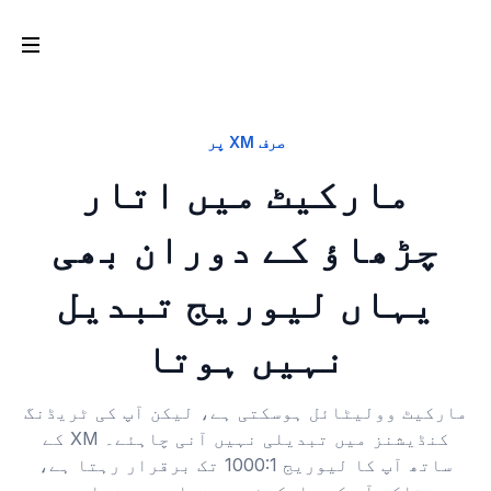
صرف XM پر
مارکیٹ میں اتار
چڑھاؤ کے دوران بھی
یہاں لیوریج تبدیل
نہیں ہوتا
مارکیٹ وولیٹائل ہوسکتی ہے، لیکن آپ کی ٹریڈنگ
کنڈیشنز میں تبدیلی نہیں آنی چاہئے۔ XM کے
ساتھ آپ کا لیوریج 1000:1 تک برقرار رہتا ہے،