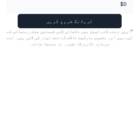
$0
ٹریڈنگ شروع کریں
*اوپر دیئے گئے ٹیبل میں دکھائی گئی قیمتیں صرف رہنمائی کے
لیے ہیں اور مخصوص مارکیٹ حالات کے تحت تیار کی گئی ہیں۔ اسے
سرمایہ کاری کا مشورہ نہ سمجھا جائے۔