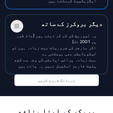
ایگزیکیوٹ کرسکتے ہیں
دیگر بروکرز کے ساتھ
وہ لیوریج کو کم کر دیتے ہیں (عام طور
پر 200:1 تک)
اگر مارجن کی ضروریات بہت زیادہ ہوں تو
لیکویڈیشن بھی ہوسکتی ہے
بہت زیادہ پرائس اپڈیٹس کی وجہ سے کچھ
پلیٹ فارمز اسٹیبل نہیں رہ پاتے ہیں
ٹریڈنگ شروع کریں
بروکر کو اپنا منافع