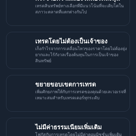
เทรดสินทรัพย์ทางเลือกที่มีแนวโน้มที่จะเติบโตใน
สภาวะตลาดที่แตกต่างกันไป
เทรดโดยไม่ต้องเป็นเจ้าของ
เก็งกำไรจากการเคลื่อนไหวของราคาโดยไม่ต้องยุ่ง
ยากและไร้กังวลเรื่องต้นทุนในการเป็นเจ้าของ
สินทรัพย์
ขยายขอบเขตการเทรด
เพิ่มศักยภาพให้กับการเทรดของคุณด้วยเลเวอเรจที่
เหมาะสมสำหรับเทรดเดอร์ทุกระดับ
ไม่มีค่าธรรมเนียมเพิ่มเติม
โฟกัสกับการเทรดโดยไม่มีค่าคอมมิชชั่นเพิ่มเติม