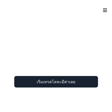
เริ่มเทรดโลหะมีค่าเลย