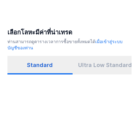
เลือกโลหะมีค่าที่น่าเทรด
ท่านสามารถดูตารางเวลาการซื้อขายทั้งหมดได้
เมื่อเข้าสู่ระบบ
บัญชีของท่าน
Standard
Ultra Low Standard