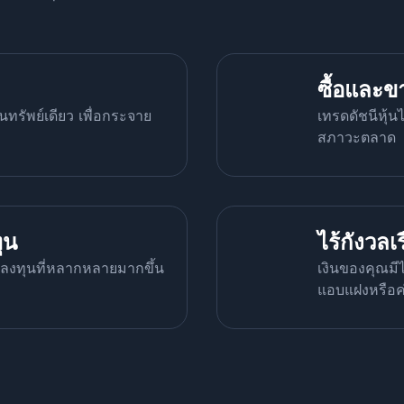
ซื้อและข
รัพย์เดียว เพื่อกระจาย
เทรดดัชนีหุ้
สภาวะตลาด
ุน
ไร้กังวลเ
าสลงทุนที่หลากหลายมากขึ้น
เงินของคุณมี
แอบแฝงหรือค่า