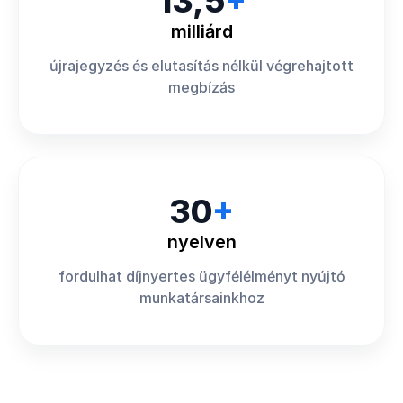
13,5
+
milliárd
újrajegyzés és elutasítás nélkül végrehajtott
megbízás
30
+
nyelven
fordulhat díjnyertes ügyfélélményt nyújtó
munkatársainkhoz