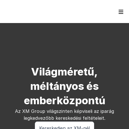
Világméretű,
méltányos és
emberközpontú
Az XM Group világszinten képviseli az iparág
legkedvezőbb kereskedési feltételeit.
Kereskedjen az XM-nél