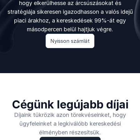
hogy elkerülhesse az árcsúszásokat és
stratégiája sikeresen igazodhasson a valós idejű
piaci árakhoz, a kereskedések 99%-át egy
másodpercen belül hajtjuk végre.
Nyisson számlát
Cégünk legújabb díjai
Díjaink tükrözik azon törekvéseinket, hogy
ügyfeleinket a legkiválóbb kereskedési
élményben részesítsük.