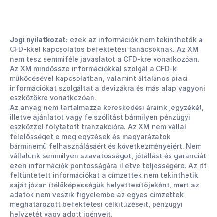
Jogi nyilatkozat:
ezek az információk nem tekinthetők a
CFD-kkel kapcsolatos befektetési tanácsoknak. Az XM
nem tesz semmiféle javaslatot a CFD-kre vonatkozóan.
Az XM mindössze információkkal szolgál a CFD-k
működésével kapcsolatban, valamint általános piaci
információkat szolgáltat a devizákra és más alap vagyoni
eszközökre vonatkozóan.
Az anyag nem tartalmazza kereskedési áraink jegyzékét,
illetve ajánlatot vagy felszólítást bármilyen pénzügyi
eszközzel folytatott tranzakcióra. Az XM nem vállal
felelősséget e megjegyzések és magyarázatok
bárminemű felhasználásáért és következményeiért. Nem
vállalunk semmilyen szavatosságot, jótállást és garanciát
ezen információk pontosságára illetve teljességére. Az itt
feltüntetett információkat a címzettek nem tekinthetik
saját józan ítélőképességük helyettesítőjeként, mert az
adatok nem veszik figyelembe az egyes címzettek
meghatározott befektetési célkitűzéseit, pénzügyi
helyzetét vagy adott igényeit.