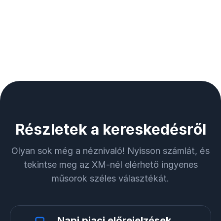
Részletek a kereskedésről
Olyan sok még a néznivaló! Nyisson számlát, és
tekintse meg az XM-nél elérhető ingyenes
műsorok széles választékát.
Napi piaci előrejelzések