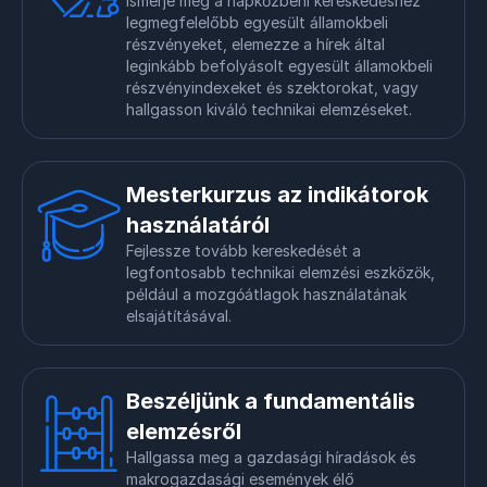
Ismerje meg a napközbeni kereskedéshez
legmegfelelőbb egyesült államokbeli
részvényeket, elemezze a hírek által
leginkább befolyásolt egyesült államokbeli
részvényindexeket és szektorokat, vagy
hallgasson kiváló technikai elemzéseket.
Mesterkurzus az indikátorok
használatáról
Fejlessze tovább kereskedését a
legfontosabb technikai elemzési eszközök,
például a mozgóátlagok használatának
elsajátításával.
Beszéljünk a fundamentális
elemzésről
Hallgassa meg a gazdasági híradások és
makrogazdasági események élő