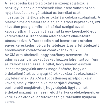
A Tradepedia kizárólag oktatási szerepet játszik, a
pénzügyi piacok elemzésének elméletére vonatkozóan
nyújt képzést, szolgáltatásai és termékei csak
illusztrációs, tájékoztató és oktatási célokra szolgálnak. A
piacok elméleti elemzése alapján biztosít képzéseket, ezt
követően pedig elméleti példákkal szolgál azzal
kapcsolatban, hogyan választhat ki egy kereskedő egy
kereskedést a Tradepedia által tanított elméletekre
támaszkodva. A Tradepedia által bemutatott minden
egyes kereskedési példa feltételezett, és a feltételezett
eredmények korlátozásai vonatkoznak rájuk.
Az XM arra törekszik, hogy hatékony szervezeti és
adminisztratív intézkedéseket hozzon létre, tartson fenn
és működtessen azzal a céllal, hogy minden ésszerű
lépést megtegyünk annak megelőzésére, hogy az
érdekellentétek az anyagi károk kockázatát okozhassák
ügyfeleinknek. Az XM a függetlenség üzletpolitikáját
követi, amely minden alkalmazottjától és/vagy
partnerétől megköveteli, hogy cégünk ügyfeleinek
érdekeit maximálisan szem előtt tartva cselekedjenek, és
kerüljék az érdekellentéteket szolgáltatásaink nyújtása
során.