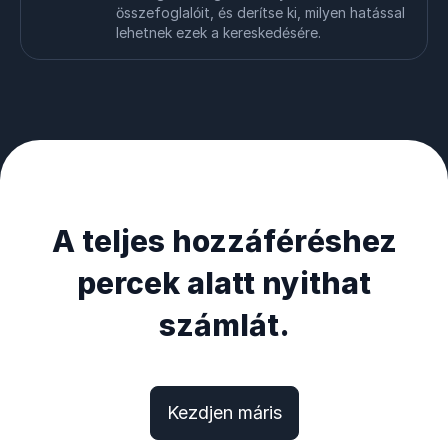
összefoglalóit, és derítse ki, milyen hatással
lehetnek ezek a kereskedésére.
A teljes hozzáféréshez
percek alatt nyithat
számlát.
Kezdjen máris