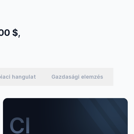
000 $
,
piaci hangulat
Gazdasági elemzés
CI