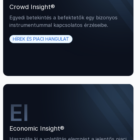
Crowd Insight®
Egyedi betekintés a befektetők egy bizonyos
instrumentummal kapcsolatos érzéseibe.
HÍREK ÉS PIACI HANGULAT
EI
Economic Insight®
Használja ki a volatilitás elemzést a jelentős piaci