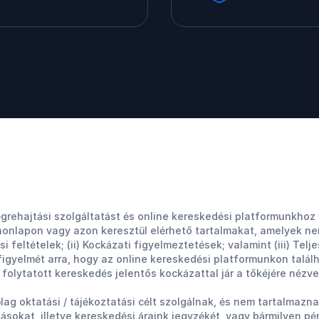
rehajtási szolgáltatást és online kereskedési platformunkhoz v
onlapon vagy azon keresztül elérhető tartalmakat, amelyek ne
feltételek; (ii) Kockázati figyelmeztetések; valamint (iii) Telj
k figyelmét arra, hogy az online kereskedési platformunkon talá
folytatott kereskedés jelentős kockázattal jár a tőkéjére nézve
lag oktatási / tájékoztatási célt szolgálnak, és nem tartalmazn
ásokat, illetve kereskedési áraink jegyzékét, vagy bármilyen p