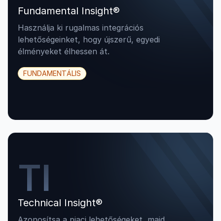
Fundamental Insight®
Használja ki rugalmas integrációs
lehetőségeinket, hogy újszerű, egyedi
élményeket élhessen át.
FUNDAMENTÁLIS
TI
Technical Insight®
Azonosítsa a piaci lehetőségeket, majd