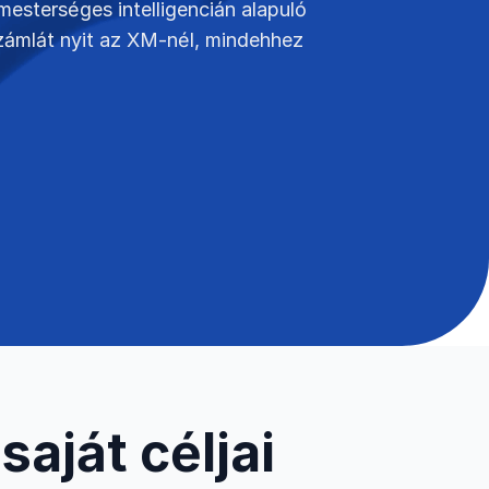
mesterséges intelligencián alapuló
számlát nyit az XM-nél, mindehhez
aját céljai