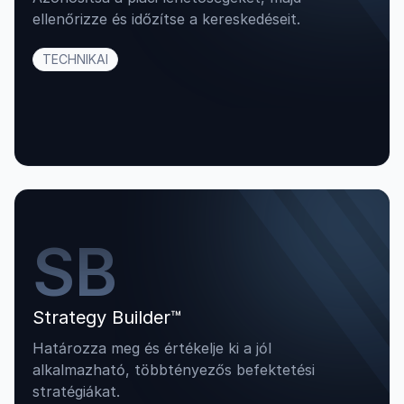
ellenőrizze és időzítse a kereskedéseit.
TECHNIKAI
SB
Strategy Builder™
Határozza meg és értékelje ki a jól
alkalmazható, többtényezős befektetési
stratégiákat.