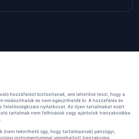
aló hozzáférést biztosítanak, ami lehetővé teszi, hogy a
m módosíthatók és nem egészíthetők ki. A hozzáférés és
es felelősségkizáró nyilatkozat. Az ilyen tartalmakat ezért
lható tartalmak nem felhívások vagy ajánlatok tranzakciókba
.
ak (nem tekinthető úgy, hogy tartalmaznak) pénzügyi,
énzügyi instrumentummal végrehajtott tranzakcióra