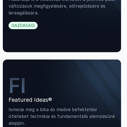
változások megfigyelésére, előrejelzésére és
lereagálására.
GAZDASÁGI
FI
Featured Ideas®
Ismerje meg a bika és medve befektetési
ötleteket technikai és fundamentális elemzésünk
alapján.