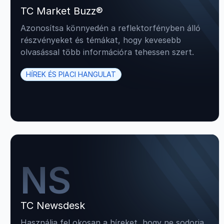
TC Market Buzz®
Azonosítsa könnyedén a reflektorfényben álló
részvényeket és témákat, hogy kevesebb
olvasással több információra tehessen szert.
HÍREK ÉS PIACI HANGULAT
NS
TC Newsdesk
Használja fel okosan a híreket, hogy ne sodorja