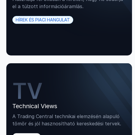
el a túlzott információáramlás.
HÍREK ÉS PIACI HANGULAT
TV
Technical Views
A Trading Central technikai elemzésén alapuló
tömör és jól hasznosítható kereskedési tervek.