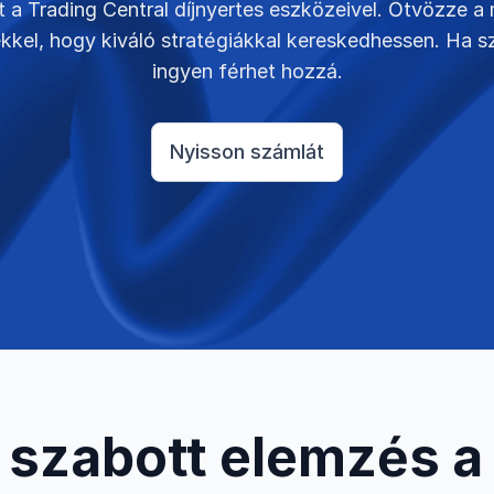
et a Trading Central díjnyertes eszközeivel. Ötvözze a 
kkel, hogy kiváló stratégiákkal kereskedhessen. Ha 
ingyen férhet hozzá.
Nyisson számlát
szabott elemzés a s