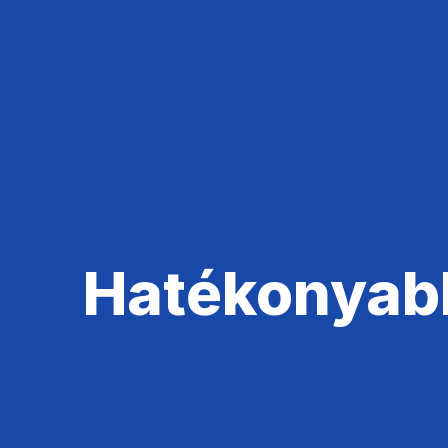
Kereskedés
Információszerzés
Hatékonyabb