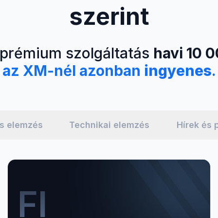
szerint
 prémium szolgáltatás
havi 10 
az XM-nél azonban
ingyenes
.
s elemzés
Technikai elemzés
Hírek és 
FI