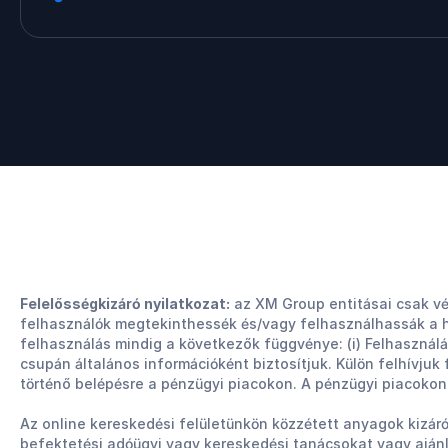
Felelősségkizáró nyilatkozat:
az XM Group entitásai csak vég
felhasználók megtekinthessék és/vagy felhasználhassák a h
felhasználás mindig a következők függvénye: (i) Felhasználási 
csupán általános információként biztosítjuk. Külön felhívju
történő belépésre a pénzügyi piacokon. A pénzügyi piacokon 
Az online kereskedési felületünkön közzétett anyagok kizáró
befektetési adóügyi vagy kereskedési tanácsokat vagy ajánl