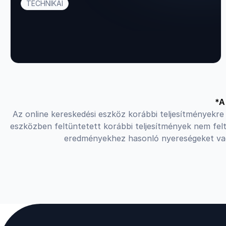
TECHNIKAI
*A
Az online kereskedési eszköz korábbi teljesítményekre t
eszközben feltüntetett korábbi teljesítmények nem fel
eredményekhez hasonló nyereségeket vagy 