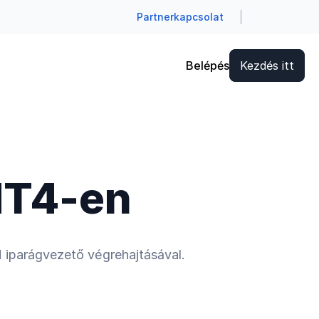
Partnerkapcsolat
Belépés
Kezdés itt
MT4-en
M iparágvezető végrehajtásával.