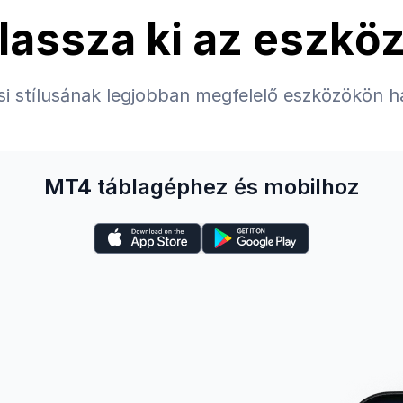
lassza ki az eszköz
ési stílusának legjobban megfelelő eszközökön h
MT4 táblagéphez és mobilhoz