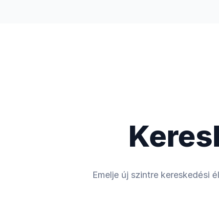
Kereskedés
Információszerzés
Keres
Emelje új szintre kereskedési 