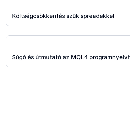
Költségcsökkentés szűk spreadekkel
Súgó és útmutató az MQL4 programnyelv