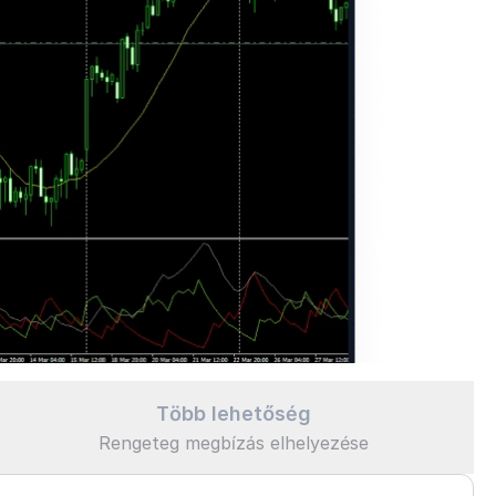
Több lehetőség
Rengeteg megbízás elhelyezése