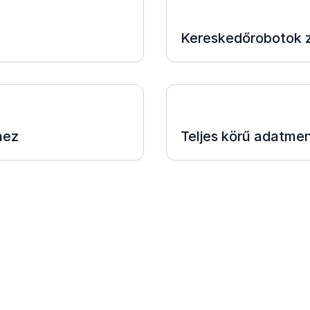
Kereskedőrobotok 
hez
Teljes körű adatme