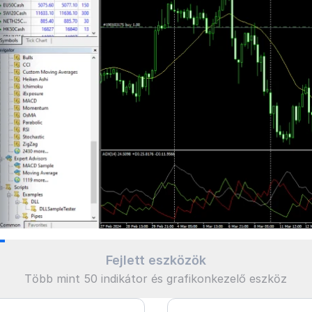
Fejlett eszközök
Több mint 50 indikátor és grafikonkezelő eszköz