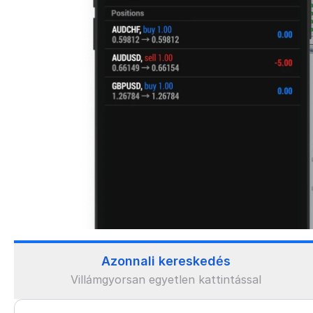
Azonnali kereskedés
Villámgyorsan egyetlen kattintással