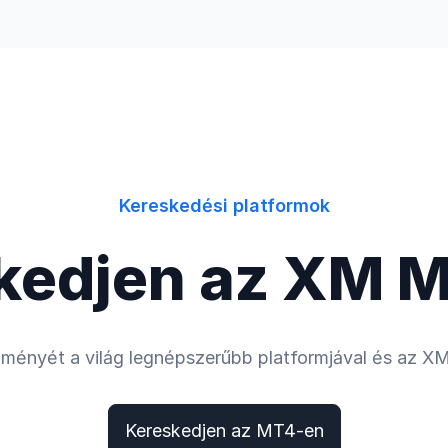
Vállalat
Kereskedési platformok
kedjen az XM 
élményét a világ legnépszerűbb platformjával és az X
Kereskedjen az MT4-en