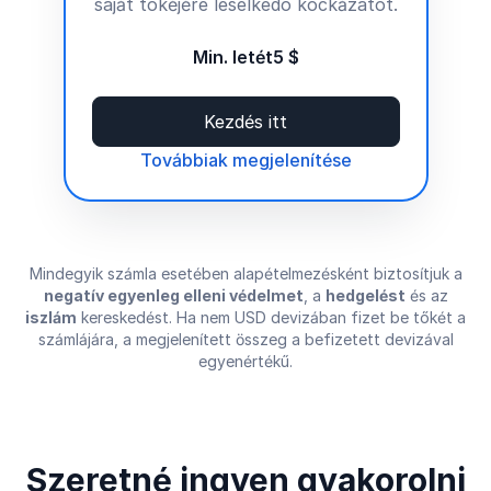
saját tőkéjére leselkedő kockázatot.
Min. letét
5 $
Kezdés itt
Továbbiak megjelenítése
Mindegyik számla esetében alapételmezésként biztosítjuk a
negatív egyenleg elleni védelmet
, a
hedgelést
és az
iszlám
kereskedést. Ha nem USD devizában fizet be tőkét a
számlájára, a megjelenített összeg a befizetett devizával
egyenértékű.
Szeretné ingyen gyakorolni