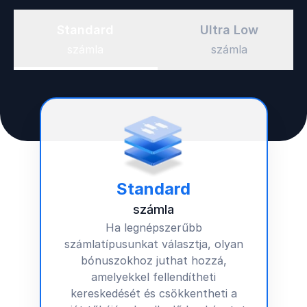
Standard
Ultra Low
számla
számla
Standard
számla
Ha legnépszerűbb
számlatípusunkat választja, olyan
bónuszokhoz
juthat hozzá,
amelyekkel fellendítheti
kereskedését és csökkentheti a