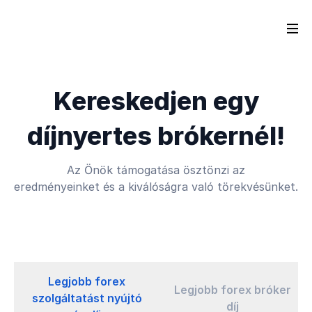
Kereskedjen egy
díjnyertes brókernél!
Az Önök támogatása ösztönzi az
eredményeinket és a kiválóságra való törekvésünket.
Legjobb forex
Legjobb forex bróker
szolgáltatást nyújtó
díj