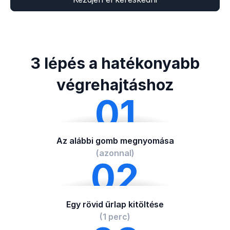
3 lépés a hatékonyabb
végrehajtáshoz
01
Az alábbi gomb megnyomása
(azonnal)
02
Egy rövid űrlap kitöltése
(1 perc)