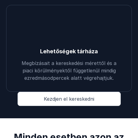
Lehetőségek tárháza
Megbízásait a kereskedési mérettől és a
piaci körülményektől függetlenül mindig
ezredmásodpercek alatt végrehajtjuk.
Kezdjen el kereskedni
Minden esetben azon az