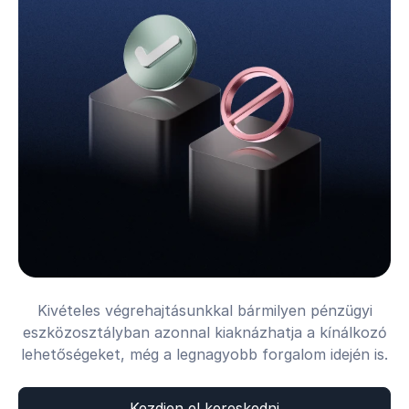
Kivételes végrehajtásunkkal bármilyen pénzügyi
eszközosztályban azonnal kiaknázhatja a kínálkozó
lehetőségeket, még a legnagyobb forgalom idején is.
Kezdjen el kereskedni