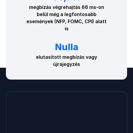
megbízás végrehajtás 66 ms-on
belül még a legfontosabb
események (NFP, FOMC, CPI) alatt
is
Nulla
elutasított megbízás vagy
újrajegyzés