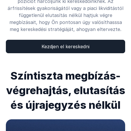
pozíciót harcoljunk ki kereskedőinknek. Az
árfrissítések gyakoriságától vagy a piaci likviditástól
függetlenül elutasítás nélkül hajtjuk végre
megbízásait, hogy Ön pontosan úgy valósíthasssa
meg kereskedési stratégiáját, ahogyan eltervezte.
Kezdjen el kereskedni
Színtiszta megbízás-
végrehajtás, elutasítás
és újrajegyzés nélkül