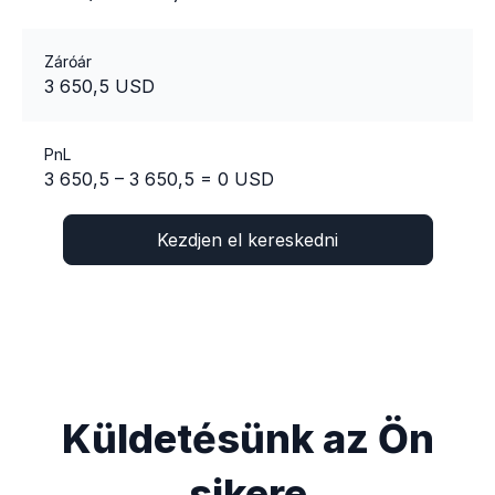
Záróár
3 650,5 USD
PnL
3 650,5 – 3 650,5 = 0 USD
Kezdjen el kereskedni
Küldetésünk az Ön
sikere