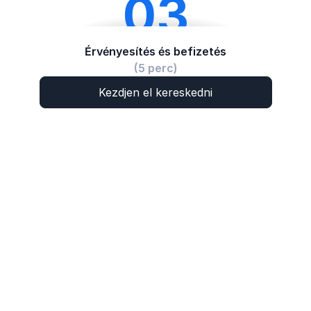
03
Érvényesítés és befizetés
(5 perc)
Kezdjen el kereskedni