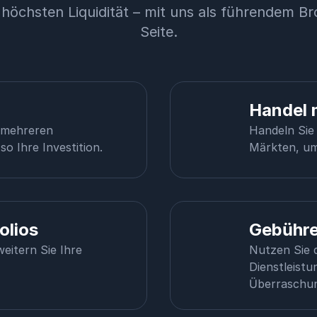
t höchsten Liquidität – mit uns als führendem Br
Seite.
Handel 
s mehreren
Handeln Sie 
so Ihre Investition.
Märkten, um 
olios
Gebühre
weitern Sie Ihre
Nutzen Sie d
Dienstleistu
Überraschun