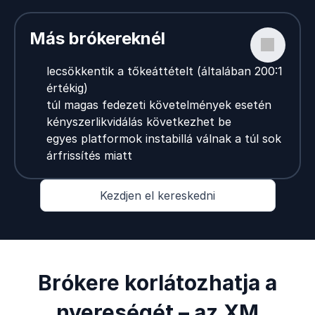
Más brókereknél
lecsökkentik a tőkeáttételt (általában 200:1
értékig)
túl magas fedezeti követelmények esetén
kényszerlikvidálás következhet be
egyes platformok instabillá válnak a túl sok
árfrissítés miatt
Kezdjen el kereskedni
Brókere korlátozhatja a
nyereségét – az XM