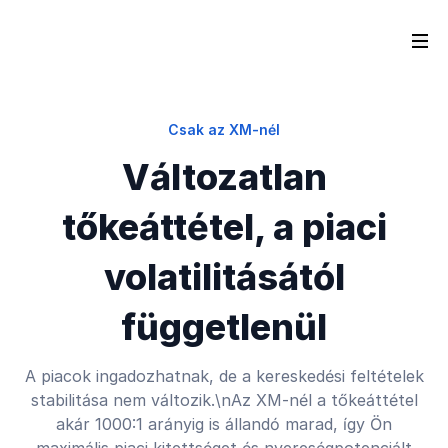
Csak az XM-nél
Változatlan
tőkeáttétel, a piaci
volatilitásától
függetlenül
A piacok ingadozhatnak, de a kereskedési feltételek
stabilitása nem változik.\nAz XM-nél a tőkeáttétel
akár 1000:1 arányig is állandó marad, így Ön