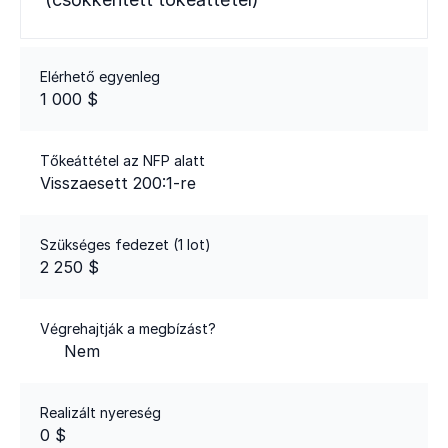
Elérhető egyenleg
1 000 $
Tőkeáttétel az NFP alatt
Visszaesett 200:1-re
Szükséges fedezet (1 lot)
2 250 $
Végrehajtják a megbízást?
Nem
Realizált nyereség
0 $