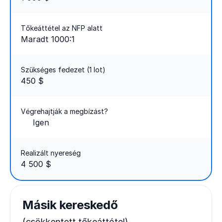
Tőkeáttétel az NFP alatt
Maradt 1000:1
Szükséges fedezet (1 lot)
450 $
Végrehajtják a megbízást?
Igen
Realizált nyereség
4 500 $
Másik kereskedő
(csökkentett tőkeáttétel)