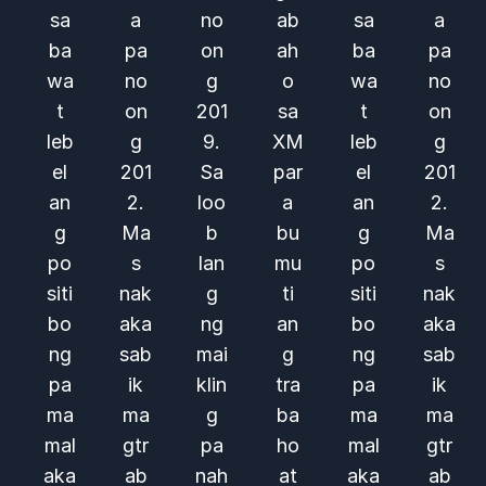
sa
a
no
ab
sa
a
ba
pa
on
ah
ba
pa
wa
no
g
o
wa
no
t
on
201
sa
t
on
leb
g
9.
XM
leb
g
el
201
Sa
par
el
201
an
2.
loo
a
an
2.
g
Ma
b
bu
g
Ma
po
s
lan
mu
po
s
siti
nak
g
ti
siti
nak
bo
aka
ng
an
bo
aka
ng
sab
mai
g
ng
sab
pa
ik
klin
tra
pa
ik
ma
ma
g
ba
ma
ma
mal
gtr
pa
ho
mal
gtr
aka
ab
nah
at
aka
ab