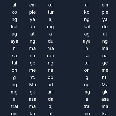
al
em
kul
al
em
ko
ple
tur
ko
ple
ng
ya
a,
ng
ya
kal
do
mg
kal
do
ag
at
a
ag
at
aya
ng
du
aya
ng
n
ma
ma
n
ma
sa
na
rati
sa
na
tul
ge
ng
tul
ge
on
me
na
on
me
g
nt.
op
g
nt.
ng
Ma
ort
ng
Ma
mg
gk
uni
mg
gk
a
asa
da
a
asa
trai
ma
d,
trai
ma
nin
ka
at
nin
ka