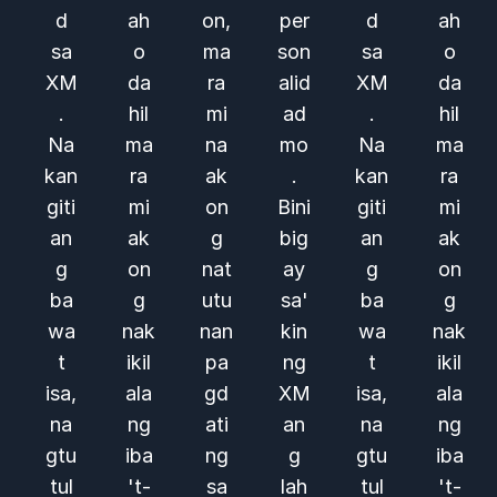
d
ah
on,
per
d
ah
sa
o
ma
son
sa
o
XM
da
ra
alid
XM
da
.
hil
mi
ad
.
hil
Na
ma
na
mo
Na
ma
kan
ra
ak
.
kan
ra
giti
mi
on
Bini
giti
mi
an
ak
g
big
an
ak
g
on
nat
ay
g
on
ba
g
utu
sa'
ba
g
wa
nak
nan
kin
wa
nak
t
ikil
pa
ng
t
ikil
isa,
ala
gd
XM
isa,
ala
na
ng
ati
an
na
ng
gtu
iba
ng
g
gtu
iba
tul
't-
sa
lah
tul
't-