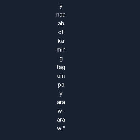
y
naa
ab
ot
ka
min
g
tag
um
pa
y
ara
w-
ara
w."