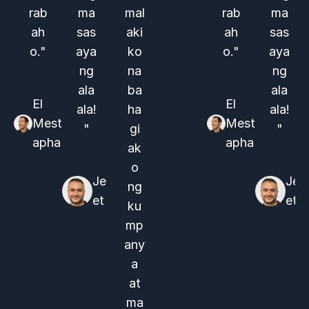
rab
ma
mal
rab
ma
ah
sas
aki
ah
sas
o."
aya
ko
o."
aya
ng
na
ng
ala
ba
ala
El
El
ala!
ha
ala!
Mest
Mest
"
gi
"
apha
apha
ak
o
Je
Je
ng
et
et
ku
mp
any
a
at
ma