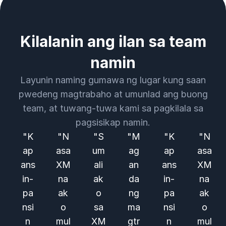
Kilalanin ang ilan sa team
namin
Layunin naming gumawa ng lugar kung saan
pwedeng magtrabaho at umunlad ang buong
team, at tuwang-tuwa kami sa pagkilala sa
pagsisikap namin.
"K
"N
"S
"M
"K
"N
ap
asa
um
ag
ap
asa
ans
XM
ali
an
ans
XM
in-
na
ak
da
in-
na
pa
ak
o
ng
pa
ak
nsi
o
sa
ma
nsi
o
n
mul
XM
gtr
n
mul