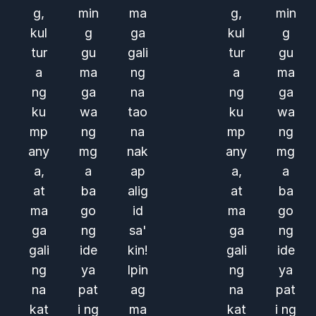
g,
min
ma
g,
min
kul
g
ga
kul
g
tur
gu
gali
tur
gu
a
ma
ng
a
ma
ng
ga
na
ng
ga
ku
wa
tao
ku
wa
mp
ng
na
mp
ng
any
mg
nak
any
mg
a,
a
ap
a,
a
at
ba
alig
at
ba
ma
go
id
ma
go
ga
ng
sa'
ga
ng
gali
ide
kin!
gali
ide
ng
ya
Ipin
ng
ya
na
pat
ag
na
pat
kat
i ng
ma
kat
i ng