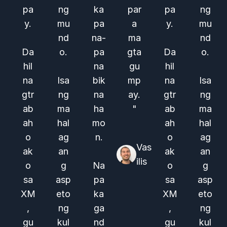
pa
ng
ka
par
pa
ng
y.
mu
pa
a
y.
mu
nd
na-
ma
nd
Da
o.
pa
gta
Da
o.
hil
na
gu
hil
na
Isa
bik
mp
na
Isa
gtr
ng
na
ay.
gtr
ng
ab
ma
ha
"
ab
ma
ah
hal
mo
ah
hal
o
ag
n.
o
ag
Vas
ak
an
ak
an
ilis
o
g
Na
o
g
sa
asp
pa
sa
asp
XM
eto
ka
XM
eto
,
ng
ga
,
ng
gu
kul
nd
gu
kul