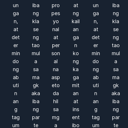
un
iba
pro
at
un
iba
ga
ng
pes
ng
ga
ng
n,
kla
yo
kail
n,
kla
at
se
nal
an
at
se
det
ng
at
ga
det
ng
er
tao
per
n
er
tao
min
mul
son
ko
min
mul
do
a
al
ng
do
a
ng
sa
na
ka
ng
sa
ab
ma
asp
ga
ab
ma
uti
gk
eto
mit
uti
gk
n
aka
da
an
n
aka
an
iba
hil
at
an
iba
g
ng
sa
ins
g
ng
tag
par
mg
ent
tag
par
um
te
a
ibo
um
te