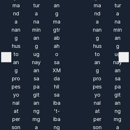
ma
tur
an
ma
tur
nd
a
g
nd
a
a
na
ma
a
na
nan
min
gtr
nan
min
g
an
ab
g
an
hus
g
ah
hus
g
to
ug
o
to
ug
an
nay
sa
an
nay
g
an
XM
g
an
pro
sa
da
pro
sa
pes
pa
hil
pes
pa
yo
git
sa
yo
git
nal
an
iba
nal
an
at
ng
't-
at
ng
per
mg
iba
per
mg
son
a
ng
son
a