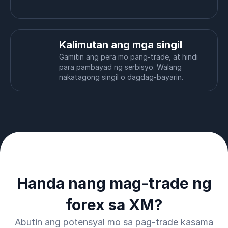
Kalimutan ang mga singil
Gamitin ang pera mo pang-trade, at hindi
para pambayad ng serbisyo. Walang
nakatagong singil o dagdag-bayarin.
Handa nang mag-trade ng
forex sa XM?
Abutin ang potensyal mo sa pag-trade kasama