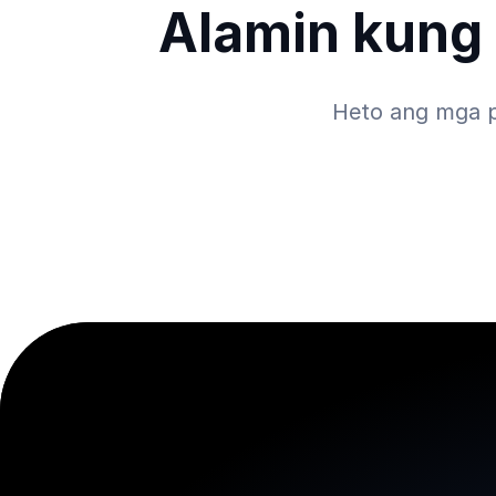
Alamin kung
Heto ang mga p