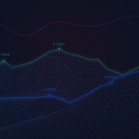
US500
GOLD
COFFEE
500 (US500)
Gold
US Coffee