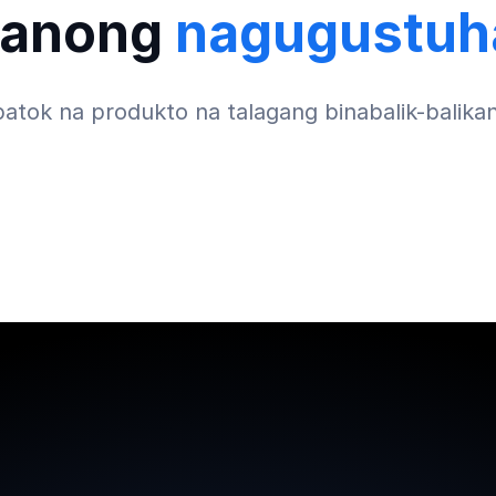
 anong
nagugustuh
atok na produkto na talagang binabalik-balikan