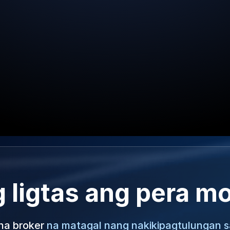
 ligtas ang pera m
na broker
na matagal nang nakikipagtulungan s