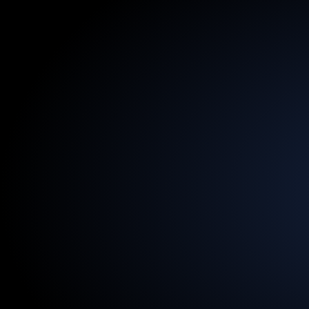
13.5
B