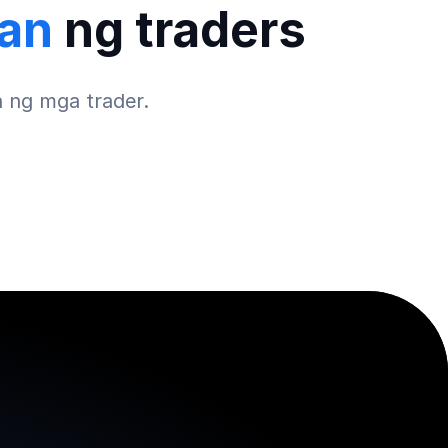
an
ng traders
 ng mga trader.