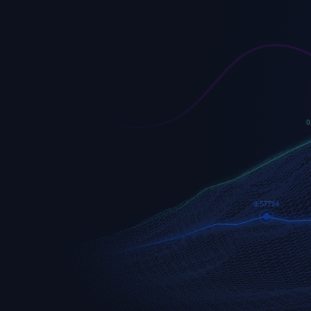
EURUSD
Euro vs U.S. Dollar
S&P 