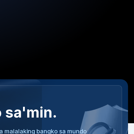
o sa'min.
a malalaking bangko sa mundo