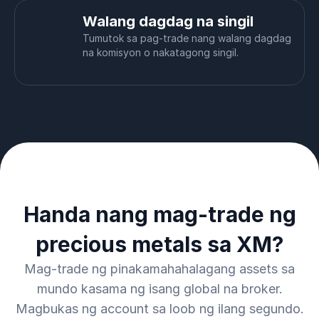
Walang dagdag na singil
Tumutok sa pag-trade nang walang dagdag
na komisyon o nakatagong singil.
Handa nang mag-trade ng
precious metals sa XM?
Mag-trade ng pinakamahahalagang assets sa
mundo kasama ng isang global na broker.
Magbukas ng account sa loob ng ilang segundo.