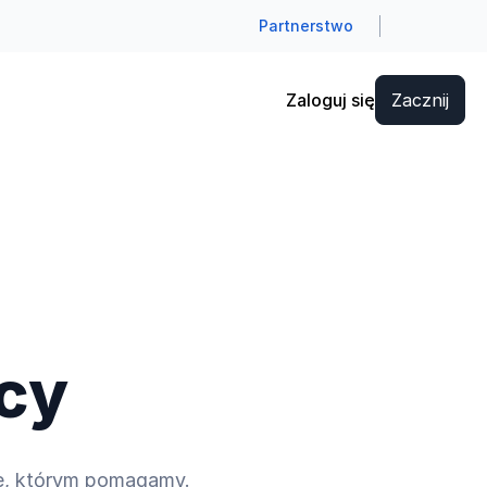
Partnerstwo
Zaloguj się
Zacznij
cy
je, którym pomagamy.