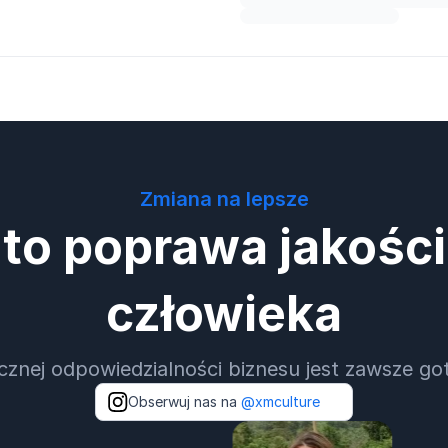
Zmiana na lepsze
 to poprawa jakośc
człowieka
cznej odpowiedzialności biznesu jest zawsze g
Obserwuj nas na
@xmculture