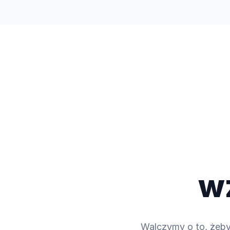
Handel
Odkryj
Firma
w
Walczymy o to, żeby