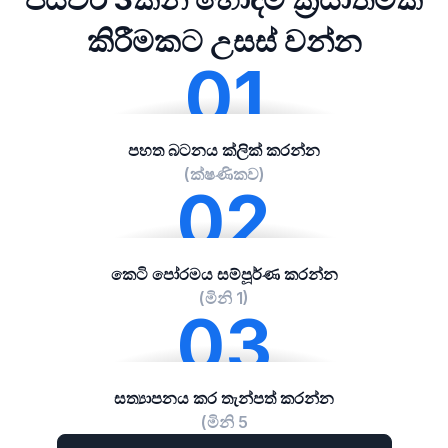
කිරීමකට උසස් වන්න
01
පහත බටනය ක්ලික් කරන්න
(ක්ෂණිකව)
02
කෙටි පෝරමය සම්පූර්ණ කරන්න
(මිනි 1)
03
සත්‍යාපනය කර තැන්පත් කරන්න
(මිනි 5