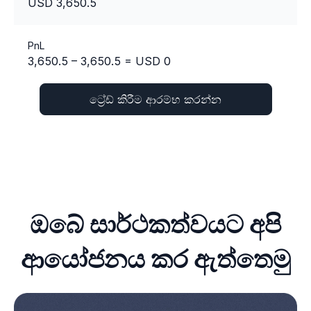
USD 3,650.5
PnL
3,650.5 – 3,650.5 = USD 0
ට්‍රේඩ් කිරීම ආරම්භ කරන්න
ඔබේ සාර්ථකත්වයට අපි
ආයෝජනය කර ඇත්තෙමු