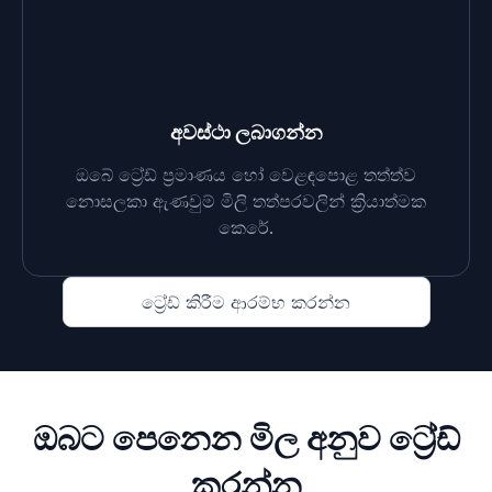
අවස්ථා ලබාගන්න
ඔබේ ට්‍රේඩ් ප්‍රමාණය හෝ වෙළඳපොළ තත්ත්ව
නොසලකා ඇණවුම් මිලි තත්පරවලින් ක්‍රියාත්මක
කෙරේ.
ට්‍රේඩ් කිරීම ආරම්භ කරන්න
ඔබට පෙනෙන මිල අනුව ට්‍රේඩ්
කරන්න