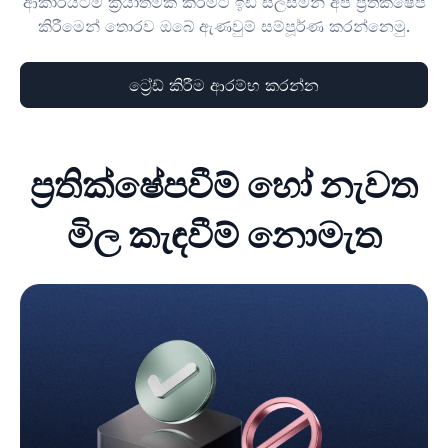
ආකාරයටම ක්‍රියාත්මක කිරීමට ඉඩ සලසමින් අපි ප්‍රතික්ෂේප
කිරීමෙන් තොරව ඔබේ ඇණවුම් සම්පූර්ණ කරන්නෙමු.
ට්‍රේඩ් කිරීම ආරම්භ කරන්න
ප්‍රතික්ෂේපවීම් හෝ නැවත
මිල කැඳවීම් නොමැත