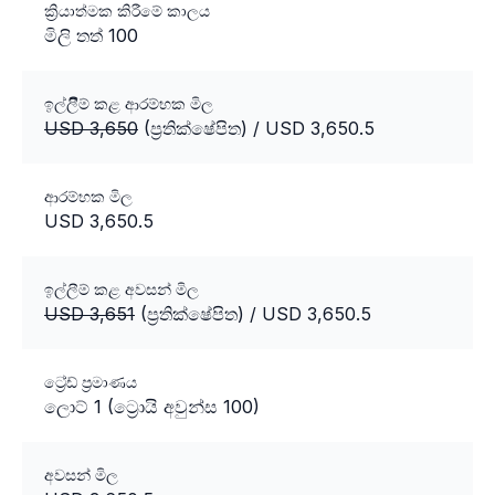
ක්‍රියාත්මක කිරීමේ කාලය
මිලි තත් 100
ඉල්ලීිම් කළ ආරම්භක මිල
USD 3,650
(ප්‍රතික්ෂේපිත)
/ USD 3,650.5
ආරම්භක මිල
USD 3,650.5
ඉල්ලීම් කළ අවසන් මිල
USD 3,651
(ප්‍රතික්ෂේපිත)
/ USD 3,650.5
ට්‍රේඩ් ප්‍රමාණය
ලොට් 1 (ට්‍රොයි අවුන්ස 100)
අවසන් මිල