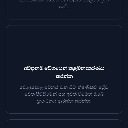
දෙයි.
අවදානම වේගයෙන් කළමනාකරණය
කරන්න
වෙළඳපොළ වෙනස් වන විට ක්ෂණිකව ට්‍රේඩ්
වෙත පිවිසීමෙන් සහ ඉවත් වීමෙන් ඔබේ
ප්‍රාග්ධනය ආරක්ෂා කරන්න.