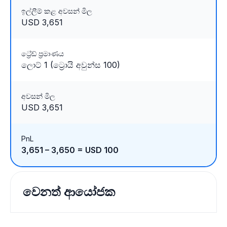
ඉල්ලීම් කළ අවසන් මිල
USD 3,651
ට්‍රේඩ් ප්‍රමාණය
ලොට් 1 (ට්‍රොයි අවුන්ස 100)
අවසන් මිල
USD 3,651
PnL
3,651 – 3,650 = USD 100
වෙනත් ආයෝජක