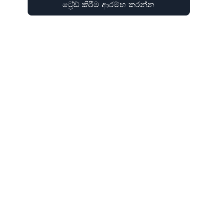
ට්‍රේඩ් කිරීම ආරම්භ කරන්න