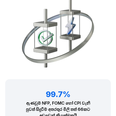
99.7%
ඇණවුම් NFP, FOMC හෝ CPI වැනි
පුවත් සිදුවීම් අතරතුර මිලි තත් 66කට
අඩුවෙන් ක්‍රියාත්මකයි