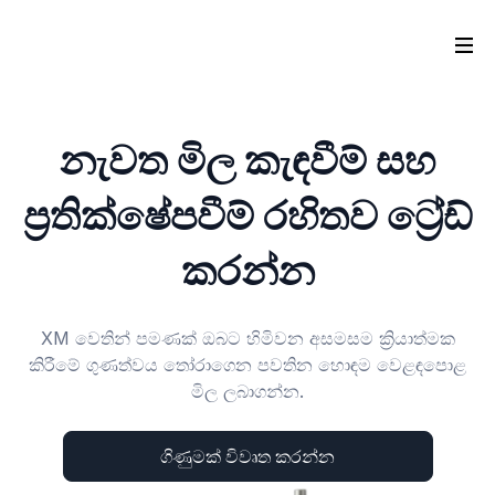
නැවත මිල කැඳවීම් සහ
ප්‍රතික්ෂේපවීම් රහිතව ට්‍රේඩ්
කරන්න
XM වෙතින් පමණක් ඔබට හිමිවන අසමසම ක්‍රියාත්මක
කිරීමේ ගුණත්වය තෝරාගෙන පවතින හොඳම වෙළඳපොළ
මිල ලබාගන්න.
ගිණුමක් විවෘත කරන්න