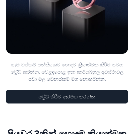
සෑම වත්කම් පන්තියකම හොඳම ක්‍රියාත්මක කිරීම සමඟ
ට්‍රේඩ් කරන්න. වෙළඳපොළ ඉතා කාර්යබහුල අවස්ථාවල
පවා මිල වෙනස්කම් මග නොහරින්න.
ට්‍රේඩ් කිරීම ආරම්භ කරන්න
පියවර 3කින් හොඳම ක්‍රියාත්මක