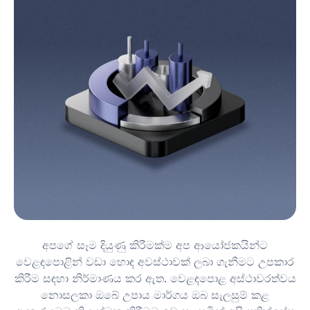
අපගේ සෑම දියුණු කිරීමක්ම අප ආයෝජකයින්ට
වෙළඳපොළින් වඩා හොඳ අවස්ථාවක් ලබා ගැනීමට උපකාර
කිරීම සඳහා නිර්මාණය කර ඇත. වෙළඳපොළ අස්ථාවරත්වය
නොසලකා ඔබේ උපාය මාර්ගය ඔබ සැලසුම් කළ