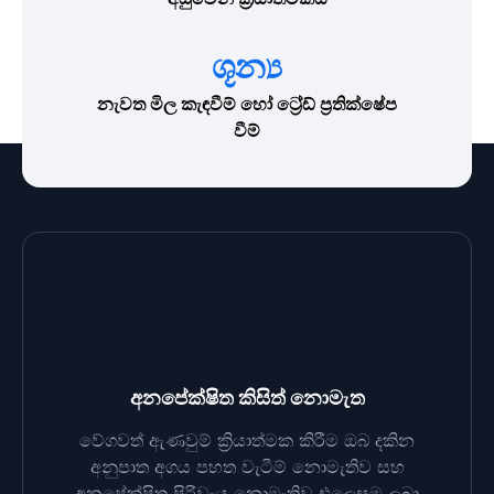
ශූන්‍ය
නැවත මිල කැඳවීම් හෝ ට්‍රේඩ් ප්‍රතික්ෂේප
වීම්
අනපේක්ෂිත කිසිත් නොමැත
වේගවත් ඇණවුම් ක්‍රියාත්මක කිරීම ඔබ දකින
අනුපාත අගය පහත වැටීම් නොමැතිව සහ
අනපේක්ෂිත පිරිවැය නොමැතිව එලෙසම ලබා