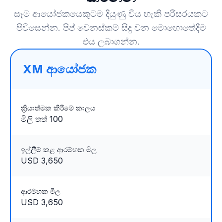
සෑම ආයෝජකයෙකුටම දියුණු විය හැකි පරිසරයකට
පිවිසෙන්න. පිප් වෙනස්කම් සිදු වන මොහොතේදීම
එය ලබාගන්න.
XM ආයෝජක
ක්‍රියාත්මක කිරීමේ කාලය
මිලි තත් 100
ඉල්ලීිම් කළ ආරම්භක මිල
USD 3,650
ආරම්භක මිල
USD 3,650