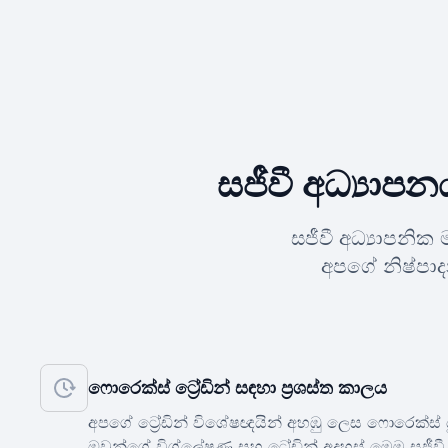
සජීවී අධ්‍යාප
සජීවී අධ්‍යාපනි
අපගේ නිෂ්පා
ෆොරෙක්ස් ට්‍රේඩින් සඳහා ප්‍රශස්ත කාලය
අපගේ ට්‍රේඩින් විශේෂඥයින් අහඹු ලෙස ෆොරෙක්ස
ඔවුන්ගේ විශ්ලේෂණ සහ ට්‍රේඩින් අදහස් මෙම සජීවී ට