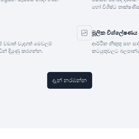
හෝ විශිෂ්ට තාක්ෂණි
මූලික විශ්ලේෂණය 
 වඩාත් වැදගත් මෙවලම්
ආර්ථික නිකුතු සහ සාර
න් දියුණු කරගන්න.
කටයුතුවලට බලපාන්න
දැන් නරඹන්න