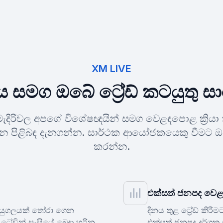
XM LIVE
නය සමග ඔබේ ට්‍රේඩ් කටයුතු
ක මැදිරිවල අපගේ විශේෂඥයින් සමග වෙළඳපොළ ක්‍ර
දන පිළිබඳ දැනගන්න. සාර්ථක ආයෝජකයෙකු වීමට 
කරන්න.
එක්සත් ජනපද වෙළ
් යුගලයක් තෝරා ගෙන
දිනය තුළ ට්‍රේඩ් කි
්‍රේඩින් සැසියේ බෙදා හරින
එක්සත් ජනපද දර්ශක