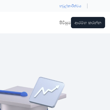
හවුල්කාරීත්වය
පිවිසුම
ආරම්භ කරන්න