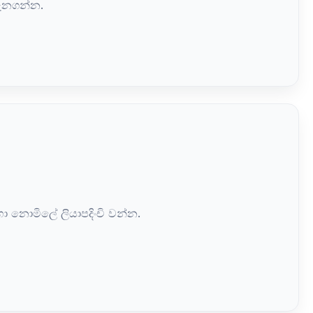
ැනගන්න.
හා නොමිලේ ලියාපදිංචි වන්න.