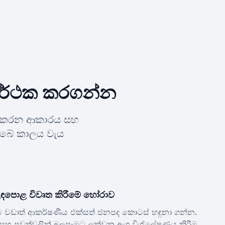
 සාර්ථක කරගන්න
ියා කරන ආකාරය සහ
ඔබේ කාලය වැය
ඳපොළ විවෘත කිරීමේ හෝරාව
රීමට වඩාත් ආකර්ෂණීය එක්සත් ජනපද කොටස් හඳුනා ගන්න.
 සහ පුවත්වලින් බලපෑමට ලක්වන අංශ විශ්ලේෂණය කිරීම