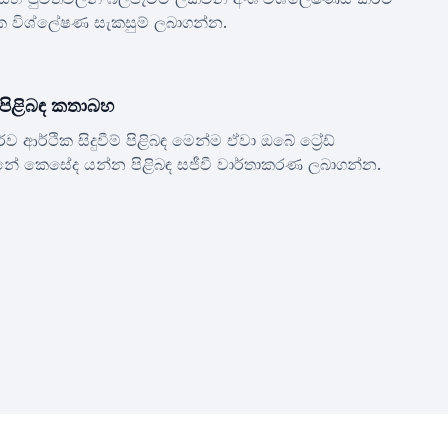
ක විශ්ලේෂණ සැකසුම් ලබාගන්න.
පිළිබඳ කතාබහ
්ව ආර්ථික සිදුවීම් පිළිබඳ මෙන්ම ඒවා ඔබේ ට්‍රේඩ්
ේ කෙසේද යන්න පිළිබඳ සජීවී වාර්තාකරණ ලබාගන්න.