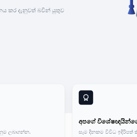
නය කර දැනුවත් බවින් යුතුව
අපගේ විශේෂඥයින්ගෙ
ැනුම ලබාගන්න.
සෑම දිනකම විවිධ ඉදිරිපත්