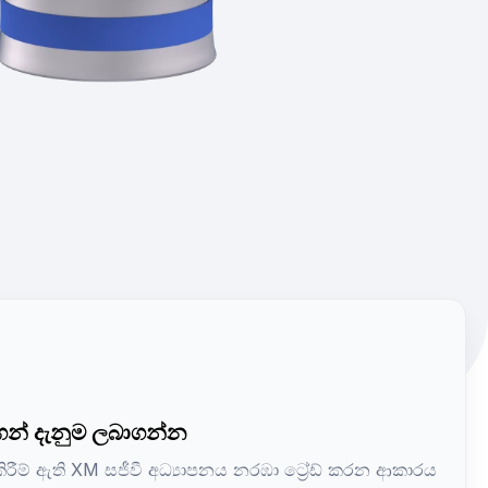
න් දැනුම ලබාගන්න
 කිරීම් ඇති XM සජීවී අධ්‍යාපනය නරඹා ට්‍රේඩ් කරන ආකාරය