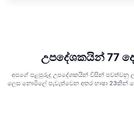
උපදේශකයින් 77 දෙ
අපගේ පළපුරුදු උපදේශකයින් විසින් පවත්වනු
ලෙස නොමිලේ පැවැත්වෙන අතර භාෂා 23කින් මෙ