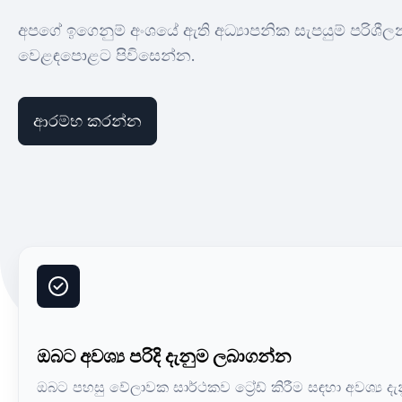
අපගේ ඉගෙනුම් අංශයේ ඇති අධ්‍යාපනික සැපයුම් පරිශීල
වෙළඳපොළට පිවිසෙන්න.
ආරම්භ කරන්න
ඔබට අවශ්‍ය පරිදි දැනුම ලබාගන්න
ඔබට පහසු වේලාවක සාර්ථකව ට්‍රේඩ් කිරීම සඳහා අවශ්‍ය ද