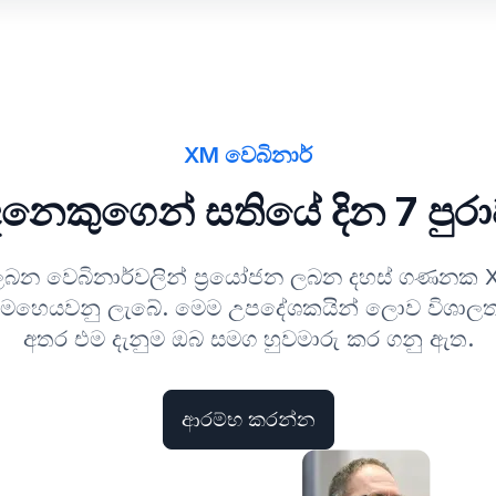
XM වෙබිනාර්
නෙකුගෙන් සතියේ දින 7 පුර
 ලබන වෙබිනාර්වලින් ප්‍රයෝජන ලබන දහස් ගණනක X
හෙයවනු ලැබේ. මෙම උපදේශකයින් ලොව විශාලතම මූ
අතර එම දැනුම ඔබ සමග හුවමාරු කර ගනු ඇත.
ආරම්භ කරන්න