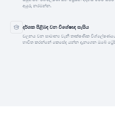
අයුරු නරඹන්න.
දර්ශක පිළිබඳ වන විශේෂඥ සැසිය
චලනය වන සාමාන්‍ය වැනි තාක්ෂණික විශ්ලේෂණයේ
භාවිත කරන්නේ කෙසේද යන්න දැනගෙන ඔබේ ට්‍රේඩි