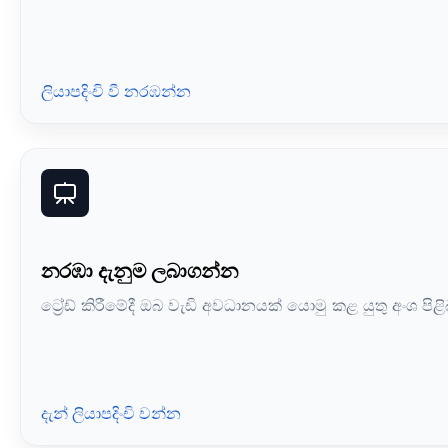
ලියාපදිංචි වී නරඹන්න
නරඹා දැනුම ලබාගන්න
ට්‍රේඩ් කිරීමේදී ඔබ වැඩි අවධානයක් යොමු කළ යුතු අංශ 
දැන් ලියාපදිංචි වන්න