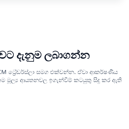
ාවට දැනුම ලබාගන්න
M ට්‍රේඩර්ස්ලා සමග එක්වන්න. ඒවා ආකර්ෂණීය
ල්‍ය ආයතනවල ඉගැන්වීම් කටයුතු සිදු කර ඇති