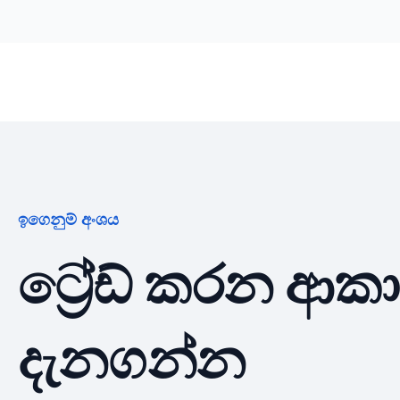
ට්‍රේඩින්
අනාවරණ
සමාගම
ඉගෙනුම් අංශය
ට්‍රේඩ් කරන ආක
දැනගන්න