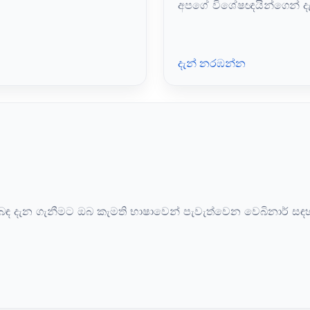
අපගේ විශේෂඥයින්ගෙන් ද
දැන් නරඹන්න
පිළිබඳ දැන ගැනීමට ඔබ කැමති භාෂාවෙන් පැවැත්වෙන වෙබිනාර් සඳ