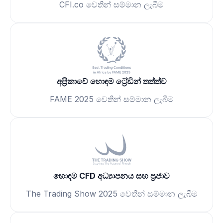
CFI.co වෙතින් සම්මාන ලැබීම
අප්‍රිකාවේ හොඳම ට්‍රේඩින් තත්ත්ව
FAME 2025 වෙතින් සම්මාන ලැබීම
හොඳම CFD අධ්‍යාපනය සහ ප්‍රජාව
The Trading Show 2025 වෙතින් සම්මාන ලැබීම