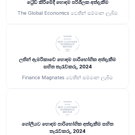
ට්‍රේඩ් කිරීමේදී හොඳම පරිශීලක අත්දැකීම
The Global Economics වෙතින් සම්මාන ලැබීම
ලතින් ඇමරිකාවේ හොඳම පාරිභෝගික අත්දැකීම
සහිත තැරැව්කරු, 2024
Finance Magnates වෙතින් සම්මාන ලැබීම
ගෝලීයව හොඳම පාරිභෝගික අත්දැකීම සහිත
තැරැව්කරු, 2024