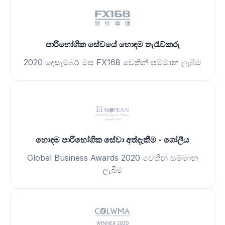
පාරිභෝගික සේවයේ හොඳම තැරැව්කරු
2020 දෙසැම්බර් මස FX168 වෙතින් සම්මාන ලැබීම
හොඳම පාරිභෝගික සේවා අත්දැකීම - ගෝලීය
Global Business Awards 2020 වෙතින් සම්මාන
ලැබීම