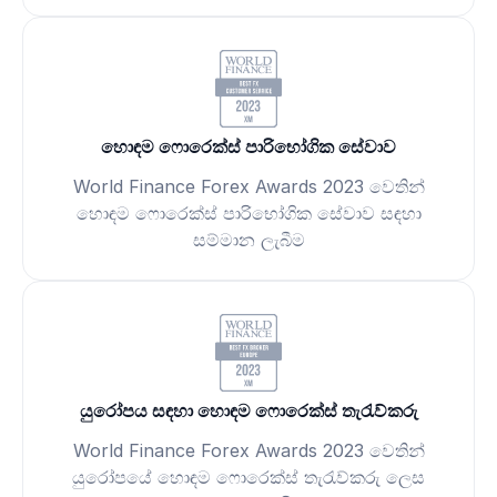
හොඳම ෆොරෙක්ස් පාරිභෝගික සේවාව
World Finance Forex Awards 2023 වෙතින්
හොඳම ෆොරෙක්ස් පාරිභෝගික සේවාව සඳහා
සම්මාන ලැබීම
යුරෝපය සඳහා හොඳම ෆොරෙක්ස් තැරැව්කරු
World Finance Forex Awards 2023 වෙතින්
යුරෝපයේ හොඳම ෆොරෙක්ස් තැරැව්කරු ලෙස