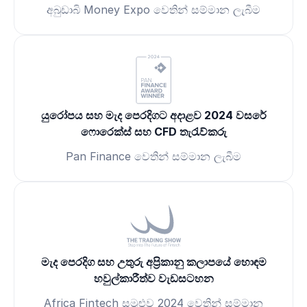
අබුඩාබි Money Expo වෙතින් සම්මාන ලැබීම
යුරෝපය සහ මැද පෙරදිගට අදාළව 2024 වසරේ
ෆොරෙක්ස් සහ CFD තැරැව්කරු
Pan Finance වෙතින් සම්මාන ලැබීම
මැද පෙරදිග සහ උතුරු අප්‍රිකානු කලාපයේ හොඳම
හවුල්කාරීත්ව වැඩසටහන
Africa Fintech සමුළුව 2024 වෙතින් සම්මාන