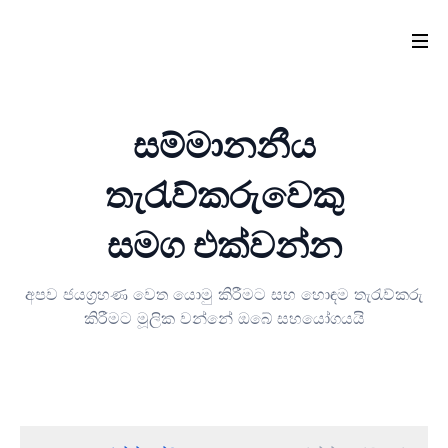
සම්මානනීය
තැරැව්කරුවෙකු
සමග එක්වන්න
අපව ජයග්‍රහණ වෙත යොමු කිරීමට සහ හොඳම තැරැව්කරු
කිරීමට මූලික වන්නේ ඔබේ සහයෝගයයි