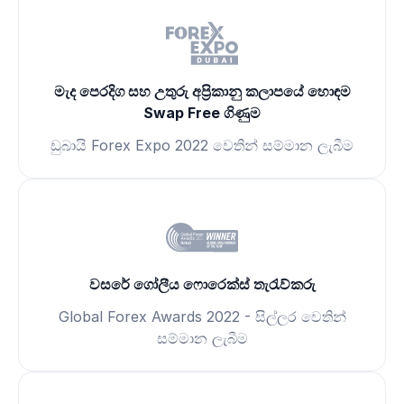
මැද පෙරදිග සහ උතුරු අප්‍රිකානු කලාපයේ හොඳම
Swap Free ගිණුම
ඩුබායි Forex Expo 2022 වෙතින් සම්මාන ලැබීම
වසරේ ගෝලීය ෆොරෙක්ස් තැරැව්කරු
Global Forex Awards 2022 - සිල්ලර වෙතින්
සම්මාන ලැබීම