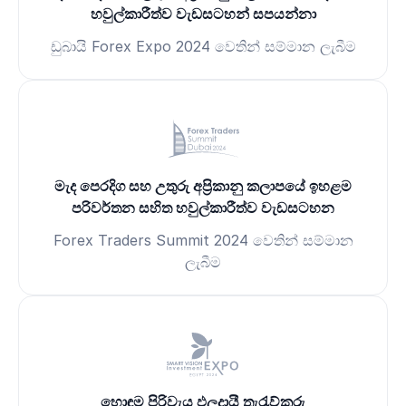
හවුල්කාරීත්ව වැඩසටහන් සපයන්නා
ඩුබායි Forex Expo 2024 වෙතින් සම්මාන ලැබීම
මැද පෙරදිග සහ උතුරු අප්‍රිකානු කලාපයේ ඉහළම
පරිවර්තන සහිත හවුල්කාරීත්ව වැඩසටහන
Forex Traders Summit 2024 වෙතින් සම්මාන
ලැබීම
හොඳම පිරිවැය ඵලදායී තැරැව්කරු