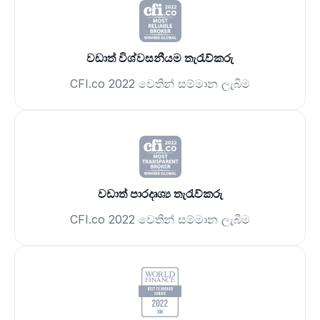
වඩාත් විශ්වසනීයම තැරැව්කරු
CFI.co 2022 වෙතින් සම්මාන ලැබීම
වඩාත් පාරදෘශ්‍ය තැරැව්කරු
CFI.co 2022 වෙතින් සම්මාන ලැබීම