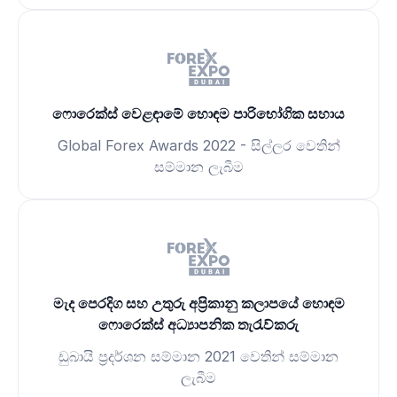
ෆොරෙක්ස් වෙළඳාමේ හොඳම පාරිභෝගික සහාය
Global Forex Awards 2022 - සිල්ලර වෙතින්
සම්මාන ලැබීම
මැද පෙරදිග සහ උතුරු අප්‍රිකානු කලාපයේ හොඳම
ෆොරෙක්ස් අධ්‍යාපනික තැරැව්කරු
ඩුබායි ප්‍රදර්ශන සම්මාන 2021 වෙතින් සම්මාන
ලැබීම