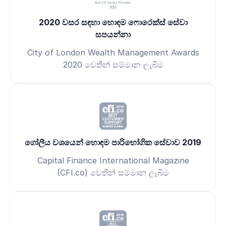
2020 වසර සඳහා හොඳම ෆොරෙක්ස් සේවා
සපයන්නා
City of London Wealth Management Awards
2020 වෙතින් සම්මාන ලැබීම
ගෝලීය වශයෙන් හොඳම පාරිභෝගික සේවාව 2019
Capital Finance International Magazine
(CFI.co) වෙතින් සම්මාන ලැබීම