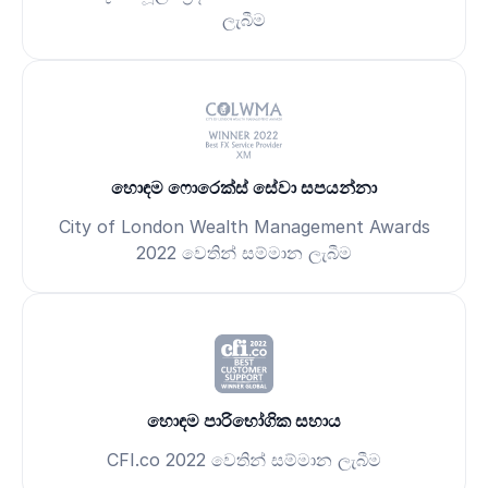
ලැබීම
හොඳම ෆොරෙක්ස් සේවා සපයන්නා
City of London Wealth Management Awards
2022 වෙතින් සම්මාන ලැබීම
හොඳම පාරිභෝගික සහාය
CFI.co 2022 වෙතින් සම්මාන ලැබීම