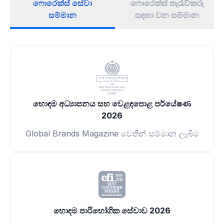
ෆොරෙක්ස් සේවා
ෆොරෙක්ස් තැරැව්කරු
සම්මාන
සඳහා වන සම්මාන
හොඳම අධ්‍යාපනය සහ වෙළඳපොළ පර්යේෂණ
2026
Global Brands Magazine වෙතින් සම්මාන ලැබීම
හොඳම පාරිභෝගික සේවාව 2026