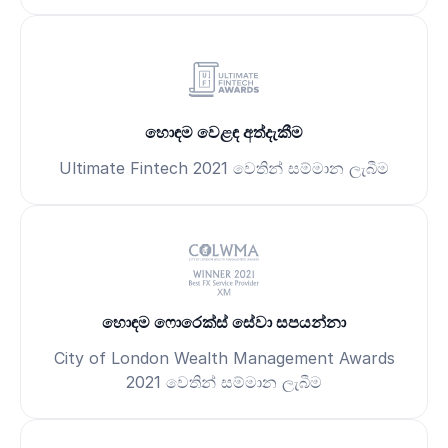
හොඳම වෙළඳ අත්දැකීම
Ultimate Fintech 2021 වෙතින් සම්මාන ලැබීම
හොඳම ෆොරෙක්ස් සේවා සපයන්නා
City of London Wealth Management Awards
2021 වෙතින් සම්මාන ලැබීම