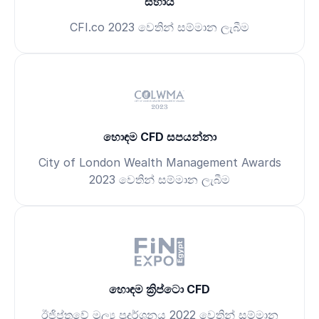
සහාය
CFI.co 2023 වෙතින් සම්මාන ලැබීම
හොඳම CFD සපයන්නා
City of London Wealth Management Awards
2023 වෙතින් සම්මාන ලැබීම
හොඳම ක්‍රිප්ටො CFD
ඊජිප්තුවේ මූල්‍ය ප්‍රදර්ශනය 2022 වෙතින් සම්මාන