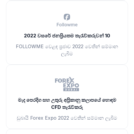
2022 වසරේ ජනප්‍රියතම තැරැව්කරුවන් 10
FOLLOWME වෙළඳ ප්‍රජාව 2022 වෙතින් සම්මාන
ලැබීම
මැද පෙරදිග සහ උතුරු අප්‍රිකානු කලාපයේ හොඳම
CFD තැරැව්කරු
ඩුබායි Forex Expo 2022 වෙතින් සම්මාන ලැබීම