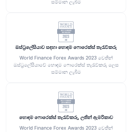
සම්මාන ලැබීම
ඔස්ට්‍රලේසියාව සඳහා හොඳම ෆොරෙක්ස් තැරැව්කරු
World Finance Forex Awards 2023 වෙතින්
ඔස්ට්‍රලේසියාවේ හොඳම ෆොරෙක්ස් තැරැව්කරු ලෙස
සම්මාන ලැබීම
හොඳම ෆොරෙක්ස් තැරැව්කරු, ලතින් ඇමරිකාව
World Finance Forex Awards 2023 වෙතින්