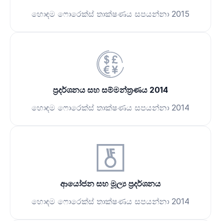
හොඳම ෆොරෙක්ස් තාක්ෂණය සපයන්නා 2015
ප්‍රදර්ශනය සහ සම්මන්ත්‍රණය 2014
හොඳම ෆොරෙක්ස් තාක්ෂණය සපයන්නා 2014
ආයෝජන සහ මූල්‍ය ප්‍රදර්ශනය
හොඳම ෆොරෙක්ස් තාක්ෂණය සපයන්නා 2014