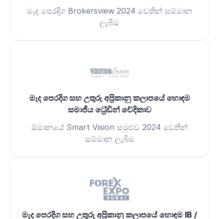
මැද පෙරදිග Brokersview 2024 වෙතින් සම්මාන
ලැබීම
මැද පෙරදිග සහ උතුරු අප්‍රිකානු කලාපයේ හොඳම
සමාජීය ට්‍රේඩින් වේදිකාව
ඕමානයේ Smart Vision සමුළුව 2024 වෙතින්
සම්මාන ලැබීම
මැද පෙරදිග සහ උතුරු අප්‍රිකානු කලාපයේ හොඳම IB /