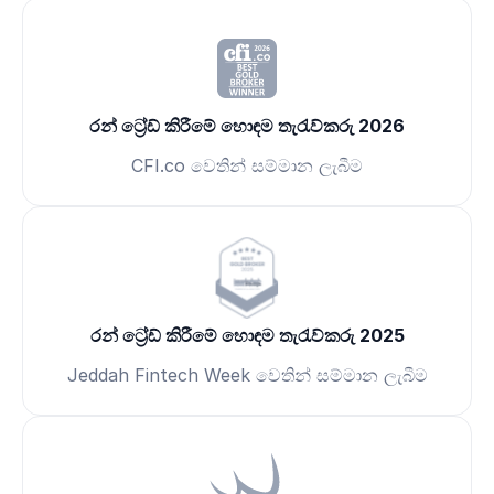
රන් ට්‍රේඩ් කිරීමේ හොඳම තැරැව්කරු 2026
CFI.co වෙතින් සම්මාන ලැබීම
රන් ට්‍රේඩ් කිරීමේ හොඳම තැරැව්කරු 2025
Jeddah Fintech Week වෙතින් සම්මාන ලැබීම