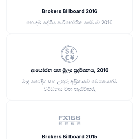
Brokers Billboard 2016
හොඳම දේශීය පාරිභෝගික සේවාව 2016
ආයෝජන සහ මූල්‍ය ප්‍රදර්ශනය, 2016
මැද පෙරදිග සහ උතුරු අප්‍රිකාවේ වේගයෙන්ම
වර්ධනය වන තැරැව්කරු
Brokers Billboard 2015