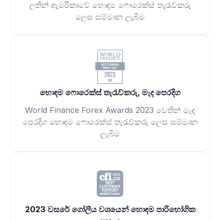
ලතින් ඇමරිකාවේ හොඳම ෆොරෙක්ස් තැරැව්කරු
ලෙස සම්මාන ලැබීම
හොඳම ෆොරෙක්ස් තැරැව්කරු, මැද පෙරදිග
World Finance Forex Awards 2023 වෙතින් මැද
පෙරදිග හොඳම ෆොරෙක්ස් තැරැව්කරු ලෙස සම්මාන
ලැබීම
2023 වසරේ ගෝලීය වශයෙන් හොඳම පාරිභෝගික