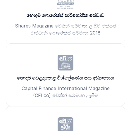
හොඳම ෆොරෙක්ස් පාරිභෝගික සේවාව
Shares Magazine වෙතින් සම්මාන ලැබීම එක්සත්
රාජධානි ෆොරෙක්ස් සම්මාන 2018
හොඳම වෙළඳපොළ විශ්ලේෂණය සහ අධ්‍යාපනය
Capital Finance International Magazine
(CFI.co) වෙතින් සම්මාන ලැබීම