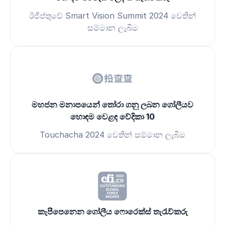
ඊජිප්තුවේ Smart Vision Summit 2024 වෙතින්
සම්මාන ලැබීම
මහජන මනාපයෙන් තෝරා ගනු ලබන ගෝලීයව
හොඳම වෙළඳ වේදිකා 10
Touchacha 2024 වෙතින් සම්මාන ලැබීම
කැපීපෙනෙන ගෝලීය ෆොරෙක්ස් තැරැව්කරු