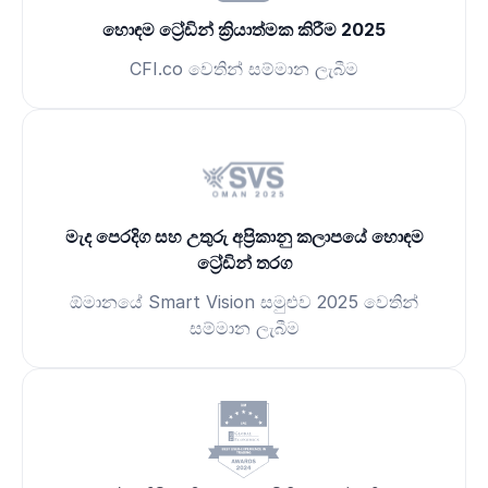
හොඳම ට්‍රේඩින් ක්‍රියාත්මක කිරීම 2025
CFI.co වෙතින් සම්මාන ලැබීම
මැද පෙරදිග සහ උතුරු අප්‍රිකානු කලාපයේ හොඳම
ට්‍රේඩින් තරග
ඕමානයේ Smart Vision සමුළුව 2025 වෙතින්
සම්මාන ලැබීම