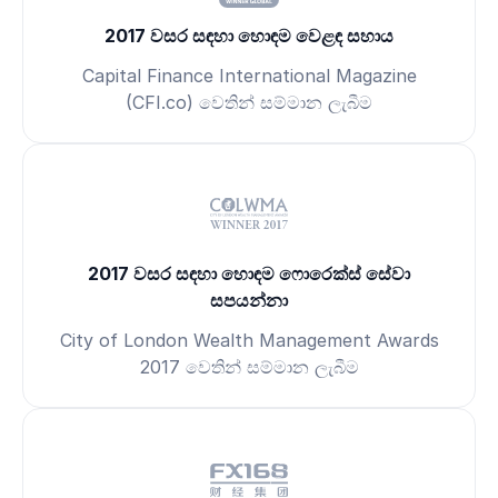
2017 වසර සඳහා හොඳම වෙළඳ සහාය
Capital Finance International Magazine
(CFI.co) වෙතින් සම්මාන ලැබීම
2017 වසර සඳහා හොඳම ෆොරෙක්ස් සේවා
සපයන්නා
City of London Wealth Management Awards
2017 වෙතින් සම්මාන ලැබීම