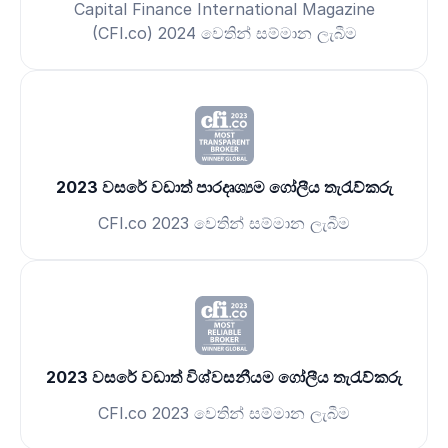
Capital Finance International Magazine
(CFI.co) 2024 වෙතින් සම්මාන ලැබීම
2023 වසරේ වඩාත් පාරදෘශ්‍යම ගෝලීය තැරැව්කරු
CFI.co 2023 වෙතින් සම්මාන ලැබීම
2023 වසරේ වඩාත් විශ්වසනීයම ගෝලීය තැරැව්කරු
CFI.co 2023 වෙතින් සම්මාන ලැබීම