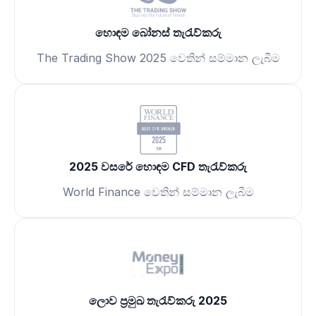
හොඳම බෝනස් තැරැව්කරු
The Trading Show 2025 වෙතින් සම්මාන ලැබීම
2025 වසරේ හොඳම CFD තැරැව්කරු
World Finance වෙතින් සම්මාන ලැබීම
ලොව ප්‍රමුඛ තැරැව්කරු 2025