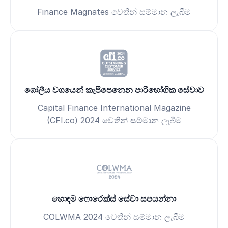
Finance Magnates වෙතින් සම්මාන ලැබීම
ගෝලීය වශයෙන් කැපීපෙනෙන පාරිභෝගික සේවාව
Capital Finance International Magazine
(CFI.co) 2024 වෙතින් සම්මාන ලැබීම
හොඳම ෆොරෙක්ස් සේවා සපයන්නා
COLWMA 2024 වෙතින් සම්මාන ලැබීම