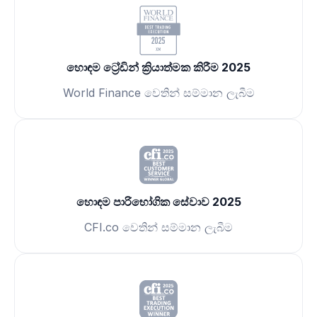
හොඳම ට්‍රේඩින් ක්‍රියාත්මක කිරීම 2025
World Finance වෙතින් සම්මාන ලැබීම
හොඳම පාරිභෝගික සේවාව 2025
CFI.co වෙතින් සම්මාන ලැබීම