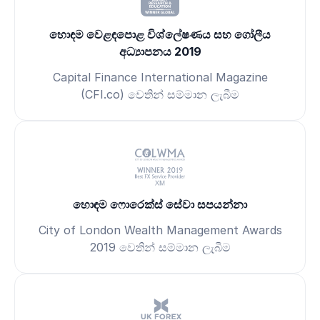
හොඳම වෙළඳපොළ විශ්ලේෂණය සහ ගෝලීය
අධ්‍යාපනය 2019
Capital Finance International Magazine
(CFI.co) වෙතින් සම්මාන ලැබීම
හොඳම ෆොරෙක්ස් සේවා සපයන්නා
City of London Wealth Management Awards
2019 වෙතින් සම්මාන ලැබීම