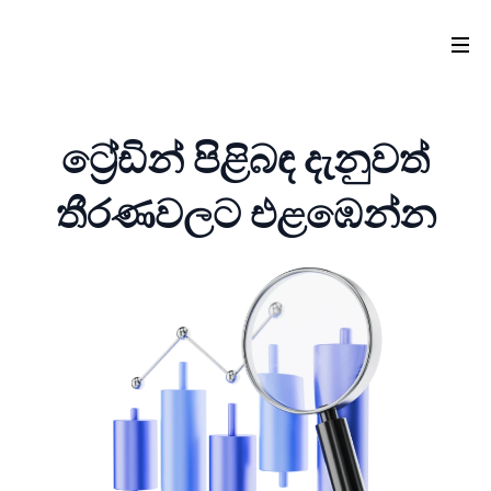
ට්‍රේඩින් පිළිබඳ දැනුවත්
තීරණවලට එළඹෙන්න