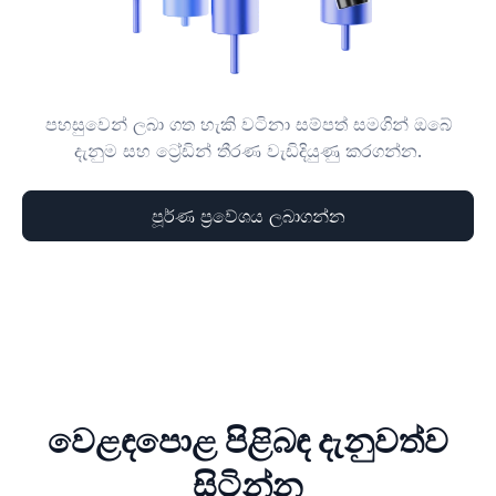
පහසුවෙන් ලබා ගත හැකි වටිනා සම්පත් සමගින් ඔබේ
දැනුම සහ ට්‍රේඩින් තීරණ වැඩිදියුණු කරගන්න.
පූර්ණ ප්‍රවේශය ලබාගන්න
වෙළඳපොළ පිළිබඳ දැනුවත්ව
සිටින්න