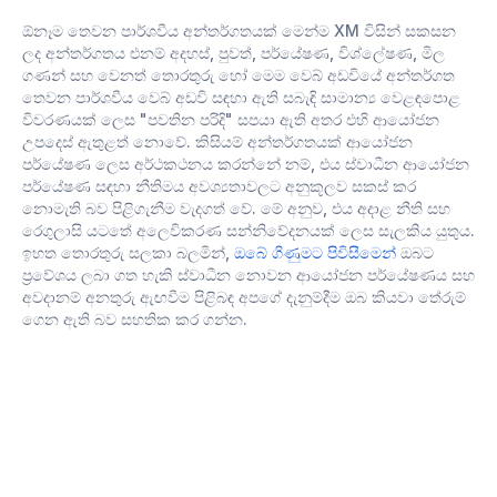
ඕනෑම තෙවන පාර්ශවීය අන්තර්ගතයක් මෙන්ම XM විසින් සකසන
ලද අන්තර්ගතය එනම් අදහස්, පුවත්, පර්යේෂණ, විශ්ලේෂණ, මිල
ගණන් සහ වෙනත් තොරතුරු හෝ මෙම වෙබ් අඩවියේ අන්තර්ගත
තෙවන පාර්ශවීය වෙබ් අඩවි සඳහා ඇති සබැඳි සාමාන්‍ය වෙළඳපොළ
විවරණයක් ලෙස "පවතින පරිදි" සපයා ඇති අතර එහි ආයෝජන
උපදෙස් ඇතුළත් නොවේ. කිසියම් අන්තර්ගතයක් ආයෝජන
පර්යේෂණ ලෙස අර්ථකථනය කරන්නේ නම්, එය ස්වාධීන ආයෝජන
පර්යේෂණ සඳහා නීතිමය අවශ්‍යතාවලට අනුකූලව සකස් කර
නොමැති බව පිළිගැනීම වැදගත් වේ. මේ අනුව, එය අදාළ නීති සහ
රෙගුලාසි යටතේ අලෙවිකරණ සන්නිවේදනයක් ලෙස සැලකිය යුතුය.
ඉහත තොරතුරු සලකා බලමින්,
ඔබේ ගිණුමට පිවිසීමෙන්
ඔබට
ප්‍රවේශය ලබා ගත හැකි ස්වාධීන නොවන ආයෝජන පර්යේෂණය සහ
අවදානම් අනතුරු ඇඟවීම පිළිබඳ අපගේ දැනුම්දීම ඔබ කියවා තේරුම්
ගෙන ඇති බව සහතික කර ගන්න.