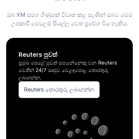
ඔබ XM සමග ගිණුමක් විවෘත කළ සැණින් ඔබට මෙම
උපකාරී මෙවලම් සියල්ල වෙත ප්‍රවේශ විය හැකිය.
Reuters පුවත්
ප්‍රමුඛ පෙළේ පුවත් සපයන්නෙකු වන Reuters
වෙතින් 24/7 ඍජුව වෙළඳපොළ තොරතුරු
ලබාගන්න.
Reuters තොරතුරු ලබාගන්න