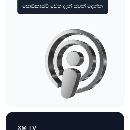
පොඩ්කාස්ට් වෙත දැන් සවන් දෙන්න
XM TV