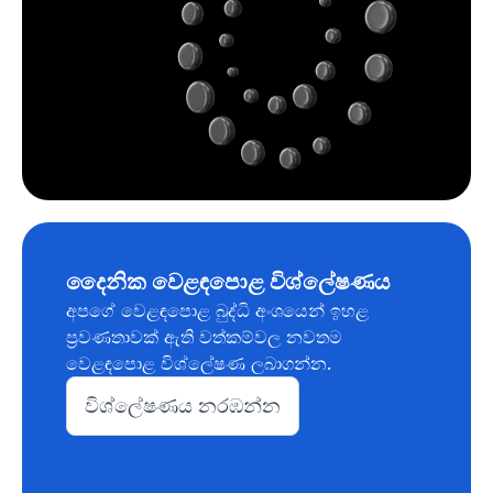
දෛනික වෙළඳපොළ විශ්ලේෂණය
අපගේ වෙළඳපොළ බුද්ධි අංශයෙන් ඉහළ
ප්‍රවණතාවක් ඇති වත්කම්වල නවතම
වෙළඳපොළ විශ්ලේෂණ ලබාගන්න.
විශ්ලේෂණය නරඹන්න