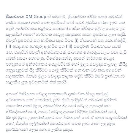
වියාචනය:
XM Group හි සමාගම්, ක්‍රියාත්මක කිරීම සඳහා පමණක්
සේවා සපයන අතර වෙබ් අඩවියේ හෝ වෙබ් අඩවිය හරහා ලබා ගත
හැකි අන්තර්ගතය බැලීමට සහ/හෝ භාවිත කිරීමට පුද්ගලයෙකුට ඉඩ
සලසමින් අපගේ මාර්ගගත වෙළඳ පහසුකම වෙත ප්‍රවේශය ලබා දෙයි.
එවැනි ප්‍රවේශය සහ භාවිතය සෑම විටම (i) නියමයන් සහ කොන්දේසි,
(ii) අවදානම් අනතුරු ඇඟවීම් සහ (iii) සම්පූර්ණ වියාචනයට යටත්
වේ. එබැවින් එවැනි අන්තර්ගතයක් සාමාන්‍ය තොරතුරුවලට වඩා වැඩි
යමක් සපයා නොමැත. විශේෂයෙන්ම, අපගේ මාර්ගගත වෙළඳ
පහසුකමේ අන්තර්ගතය පෙළඹවීමක් හෝ මූල්‍ය වෙළඳපොළවල කිසිදු
ගනුදෙනුවක් සිදු කිරීමට යොමු කිරීමක් නොවන බව කරුණාවෙන්
සලකන්න. ඕනෑම මූල්‍ය වෙළඳපොළක ට්‍රේඩ් කිරීම ඔබේ ප්‍රාග්ධනයට
සැලකිය යුතු අවදානමක් එක් කරයි.
අපගේ මාර්ගගත වෙළඳ පහසුකමේ දැක්වෙන සියලු කරුණු
අධ්‍යාපනය හෝ තොරතුරු ලබා දීමේ අරමුණින් පමණක් ඉදිරිපත්
කෙරෙන අතර මූල්‍ය, ආයෝජන බදු හෝ වෙළඳ උපදෙස් සහ
නිර්දේශයන් හෝ, අපගේ වෙළඳ අගයන් පිළිබඳ වාර්තාවක් හෝ,
ඕනෑම මූල්‍ය උපකරණයකට වන දීමනාවක් හෝ ඒ සඳහා පෙළඹවීමක්
හෝ, විශේෂ ඉල්ලීමකින් තොරව ඔබ වෙත ලබා දෙන ලද මූල්‍ය
ප්‍රවර්ධනයන් ලෙස නොසැලකිය යුතුය.