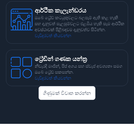
ආර්ථික කැලැන්ඩරය
ඔබේ ට්‍රේඩ් කටයුතුවලට බලපෑම් ඇති කළ හැකි
සහ දැනුවත් සැලසුම්වලට එළඹිය හැකි සෑම ආර්ථික
අවස්ථාවක් පිළිබඳවම දැනුවත්ව සිටින්න.
වැඩිදුරටත් කියවන්න
ට්‍රේඩින් ගණක යන්ත්‍ර
නිවැරදි මාජින්, පිප් අගය සහ ස්වැප් අවශ්‍යතා සමග
ඔබේ ට්‍රේඩ් සකසන්න.
වැඩිදුරටත් කියවන්න
ගිණුමක් විවෘත කරන්න