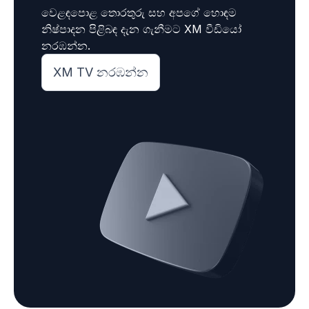
වෙළඳපොළ තොරතුරු සහ අපගේ හොඳම
නිෂ්පාදන පිළිබඳ දැන ගැනීමට XM වීඩියෝ
නරඹන්න.
XM TV නරඹන්න