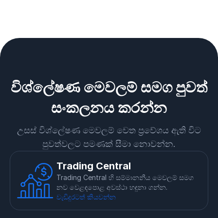
විශ්ලේෂණ මෙවලම් සමග පුවත්
සංකලනය කරන්න
උසස් විශ්ලේෂණ මෙවලම් වෙත ප්‍රවේශය ඇති විට
පුවත්වලට පමණක් සීමා නොවන්න.
Trading Central
Trading Central හි සම්මානනීය මෙවලම් සමග
නව වෙළඳපොළ අවස්ථා හඳුනා ගන්න.
වැඩිදුරටත් කියවන්න