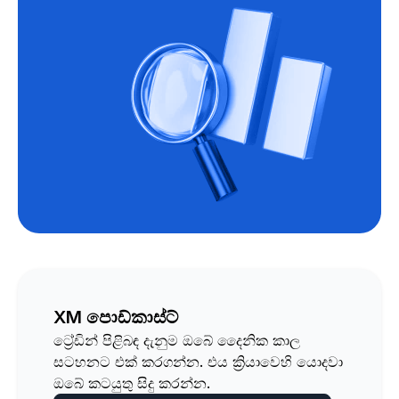
XM පොඩ්කාස්ට්
ට්‍රේඩින් පිළිබඳ දැනුම ඔබේ දෛනික කාල
සටහනට එක් කරගන්න. එය ක්‍රියාවෙහි යොදවා
ඔබේ කටයුතු සිදු කරන්න.