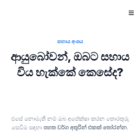
සහාය අංශය
ආයුබෝවන්, ඔබට සහාය
විය හැක්කේ කෙසේද?
එසේ නොමැති නම් ඔබ අපේක්ෂා කරන තොරතුරු
සෙවීම සඳහා
පහත වර්ග අතුරින් එකක් තෝරන්න
.