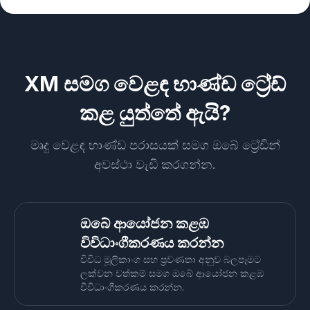
XM සමග වෙළඳ භාණ්ඩ ට්‍රේඩ්
කළ යුත්තේ ඇයි?
මෘදු වෙළඳ භාණ්ඩ පරාසයක් සමග ඔබේ ට්‍රේඩින්
අවස්ථා වැඩි කරගන්න.
ඔබේ ආයෝජන කළඹ
විවිධාංගීකරණය කරන්න
විවිධ මූලිකාංග සහ ප්‍රවණතා අනුව බලපෑමට
ලක්වන වත්කම් සමග ඔබේ ආයෝජන කළඹ
විවිධාංගීකරණය කරන්න.