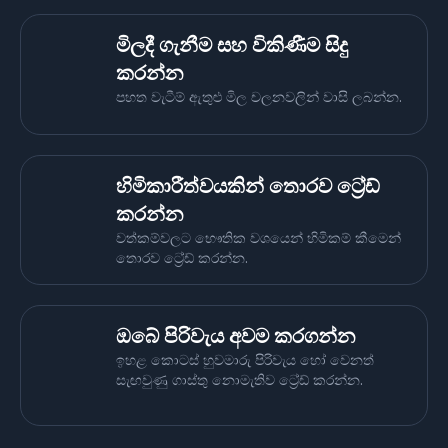
මිලදී ගැනීම සහ විකිණීම සිදු
කරන්න
පහත වැටීම් ඇතුළු මිල චලනවලින් වාසි ලබන්න.
හිමිකාරීත්වයකින් තොරව ට්‍රේඩ්
කරන්න
වත්කම්වලට භෞතික වශයෙන් හිමිකම් කීමෙන්
තොරව ට්‍රේඩ් කරන්න.
ඔබේ පිරිවැය අවම කරගන්න
ඉහළ කොටස් හුවමාරු පිරිවැය හෝ වෙනත්
සැඟවුණු ගාස්තු නොමැතිව ට්‍රේඩ් කරන්න.