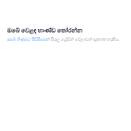
ඔබේ වෙළඳ භාණ්ඩ තෝරන්න
ඔබේ ගිණුමට පිවිසීමෙන්
සියලු ට්‍රේඩින් වේලාවන් දැකගත හැකිය.