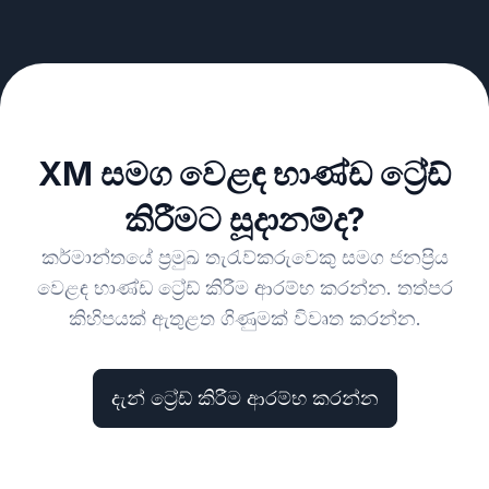
XM සමග වෙළඳ භාණ්ඩ ට්‍රේඩ්
කිරීමට සූදානම්ද?
කර්මාන්තයේ ප්‍රමුඛ තැරැව්කරුවෙකු සමග ජනප්‍රිය
වෙළඳ භාණ්ඩ ට්‍රේඩ් කිරීම ආරම්භ කරන්න. තත්පර
කිහිපයක් ඇතුළත ගිණුමක් විවෘත කරන්න.
දැන් ට්‍රේඩ් කිරීම ආරම්භ කරන්න