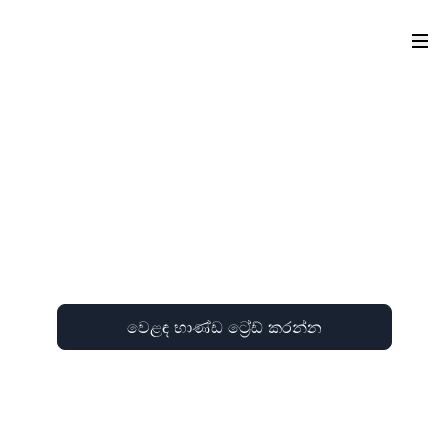
වෙළඳ භාණ්ඩ ට්‍රේඩ් කරන්න