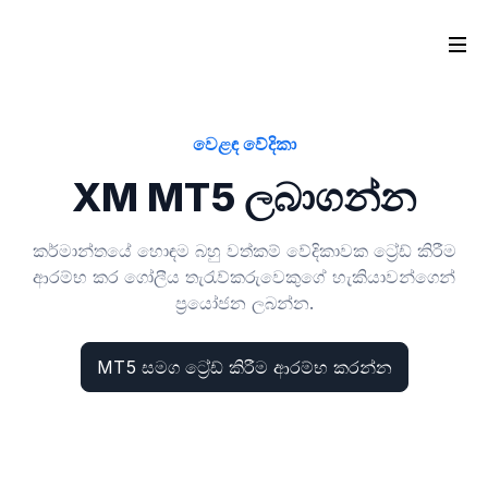
වෙළඳ වේදිකා
XM MT5 ලබාගන්න
කර්මාන්තයේ හොඳම බහු වත්කම් වේදිකාවක ට්‍රේඩ් කිරීම
ආරම්භ කර ගෝලීය තැරැව්කරුවෙකුගේ හැකියාවන්ගෙන්
ප්‍රයෝජන ලබන්න.
MT5 සමග ට්‍රේඩ් කිරීම ආරම්භ කරන්න