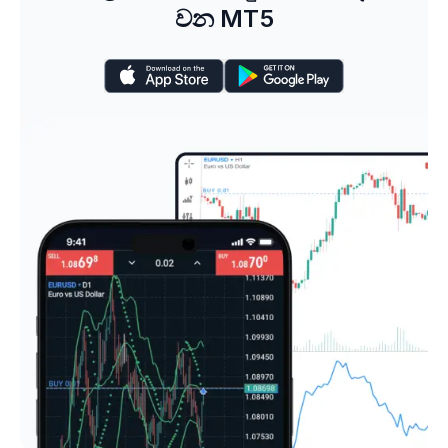
වන MT5