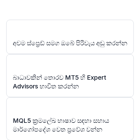
අවම ස්ප්‍රෙඩ් සමග ඔබේ පිරිවැය අඩු කරන්න
බාධාවකින් තොරව MT5 හි Expert
Advisors භාවිත කරන්න
MQL5 ක්‍රමලේඛ භාෂාව සඳහා සහාය
මාර්ගෝපදේශ වෙත ප්‍රවේශ වන්න