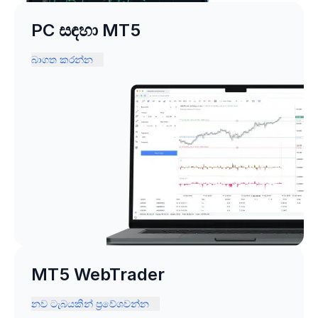
PC සඳහා MT5
බාගත කරන්න
MT5 WebTrader
නව ටැබයකින් ප්‍රවේශවන්න