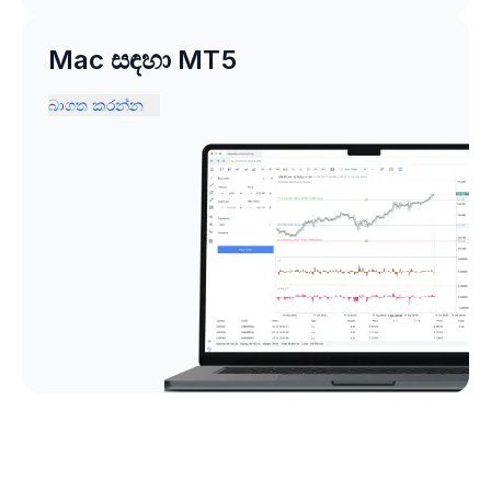
Mac සඳහා MT5
බාගත කරන්න