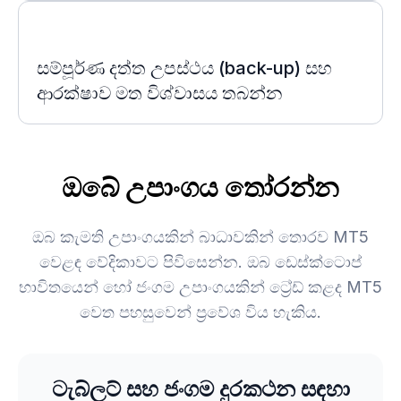
සම්පූර්ණ දත්ත උපස්ථය (back-up) සහ
ආරක්ෂාව මත විශ්වාසය තබන්න
ඔබේ උපාංගය තෝරන්න
ඔබ කැමති උපාංගයකින් බාධාවකින් තොරව MT5
වෙළඳ වේදිකාවට පිවිසෙන්න. ඔබ ඩෙස්ක්ටොප්
භාවිතයෙන් හෝ ජංගම උපාංගයකින් ට්‍රේඩ් කළද MT5
වෙත පහසුවෙන් ප්‍රවේශ විය හැකිය.
ටැබ්ලට් සහ ජංගම දුරකථන සඳහා