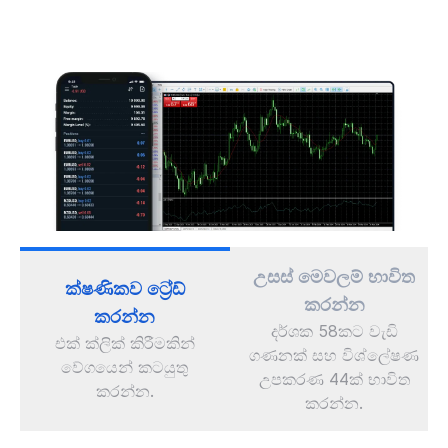
උසස් මෙවලම් භාවිත
ක්ෂණිකව ට්‍රේඩ්
කරන්න
කරන්න
දර්ශක 58කට වැඩි
එක් ක්ලික් කිරීමකින්
ගණනක් සහ විශ්ලේෂණ
වේගයෙන් කටයුතු
උපකරණ 44ක් භාවිත
කරන්න.
කරන්න.