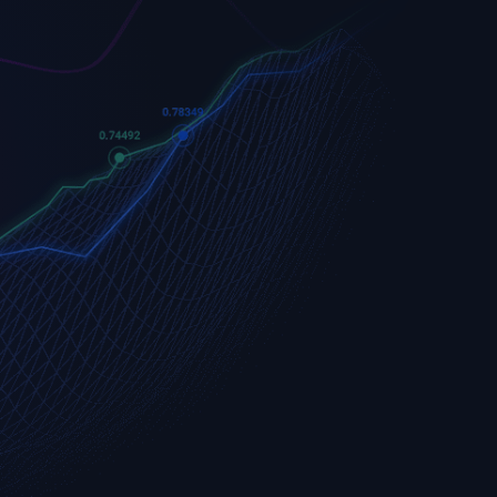
Apple
Apple (AAPL.OQ)