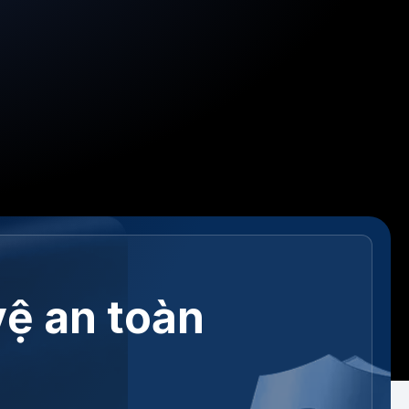
vệ an toàn