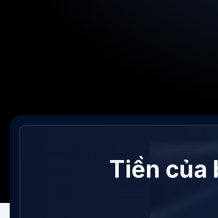
Tiền của 