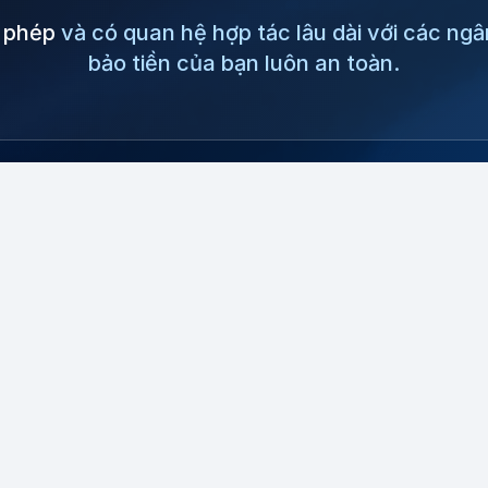
 phép
và có quan hệ hợp tác lâu dài với các ng
bảo tiền của bạn luôn an toàn.