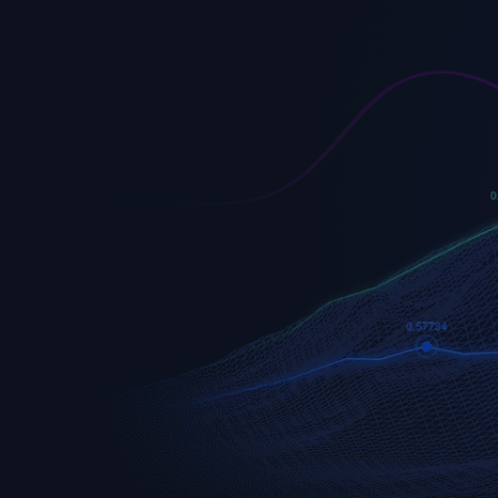
EURUSD
Euro vs U.S. Dollar
S&P 