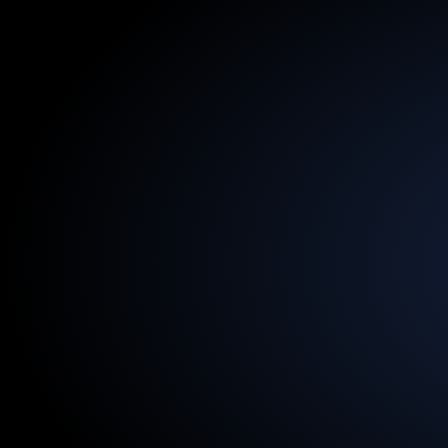
13,5
Tỷ