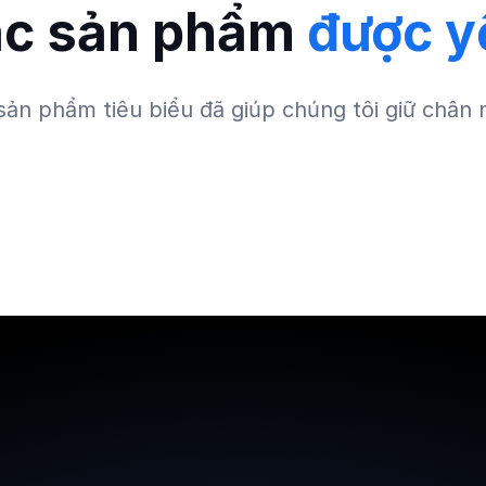
ác sản phẩm
được y
sản phẩm tiêu biểu đã giúp chúng tôi giữ chân m