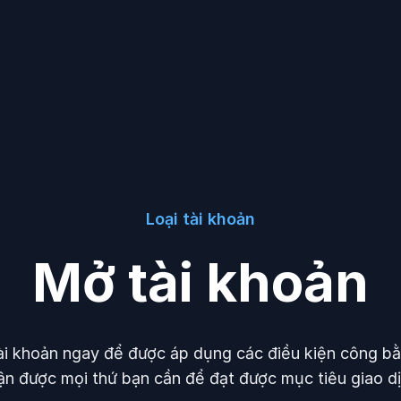
 Công ty
Loại tài khoản
Mở tài khoản
i khoản ngay để được áp dụng các điều kiện công b
ận được mọi thứ bạn cần để đạt được mục tiêu giao dị