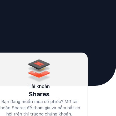
Tài khoản
Shares
Bạn đang muốn mua cổ phiếu? Mở tài
khoản Shares để tham gia và nắm bắt cơ
hội trên thị trường chứng khoán.