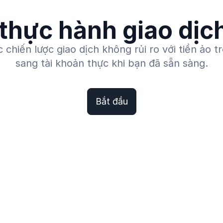
thực hành giao dịch
chiến lược giao dịch không rủi ro với tiền ảo
sang tài khoản thực khi bạn đã sẵn sàng.
Bắt đầu