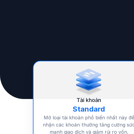
Tài khoản
Standard
Mở loại tài khoản phổ biến nhất này đ
nhận các khoản
thưởng
tăng cường sứ
mạnh giao dịch và giảm rủi ro vốn.