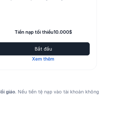
Tiền nạp tối thiểu
10.000$
Bắt đầu
Xem thêm
ồi giáo
. Nếu tiền tệ nạp vào tài khoản không