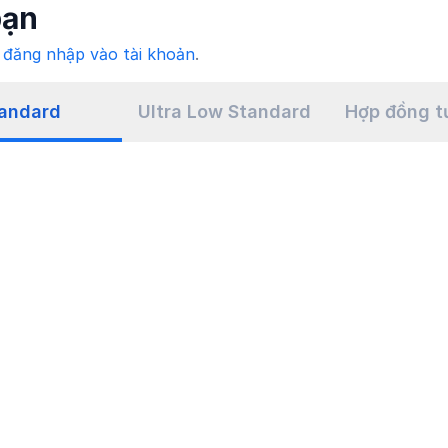
bạn
n
đăng nhập vào tài khoản
.
andard
Ultra Low Standard
Hợp đồng tư