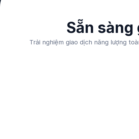
Sẵn sàng 
Trải nghiệm giao dịch năng lượng toàn